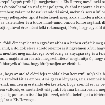
s repülőgépét próbálja megjavítani, a Kis Herceg mesél neki o
es és pótolhatatlan virágját ápolgatta, és ahol naponta akár
ntében; valamint hosszú vándorlásáról, melynek során különf
-egy jellegzetes típust testesítenek meg, akik a modern idők sz
, az üzletember és a tudós mind-mind önnön fontosságának ill
újtogatóval érez némi lelki rokonságot, lévén, hogy egyedül ő
b, földi élmények eztán egyrészt abban a hitben erősítik meg
tlenül, a dolgok eleve adódó jelentőségét figyelmen kívül hag
a menthet meg minket egy rövid ideig az anyagiasság és a fels
zás, a majdani társ lassú „megszelídítése” megtanítja őt, hog
ő hiányzik ahhoz, hogy kiteljesedjen az életünk.
, hogy az utolsó előtti fejezet oldalakon keresztül sulykolja 
k a szívével lát az ember. Ami igazán lényeges, az a szemnek l
nak minden új esztendő elérkeztekor, hogy ezentúl ezt az örök
em változik, és mesterkélt világunk folyama hamarosan a m
pedig pontosan tisztába jött ezzel, mielőtt belefogott a történ
ójára a Kis Herceget.