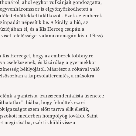
tthonáról, ahol egykor vulkánjait gondozgatta,
 negyvenháromszor is elgyönyörködhetett a
éle felnőttekkel találkozott. Ezek az emberek
ínpadát népesítik be. A király, a hiú, az
úziójában él, és a Kis Herceg csupán a
 visel felelősséget valami önmagán kívül létező
 a Kis Herceget, hogy az emberek többnyire
yva cselekszenek, és kizárólag a gyermekkor
zínesség béklyójától. Másrészt a rókával való
y elsősorban a kapcsolatteremtés, a másokra
belénk a panteista-transzcendentalista üzenetet:
áthatatlan”; hiába, hogy felnőttek ezrei
 igazságot szem előtt tartva élik életük,
egszokott mederben hömpölyög tovább. Saint-
et megírásába, ezért is küldi vissza