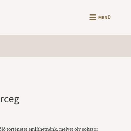
MENÜ
erceg
ló történetet említhetnénk, melyet oly sokszor