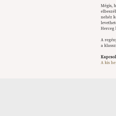
Mégis, 
elbeszél
nehéz kö
levethet
Herceg 
A regén
a klassz
Kapcsol
A kis h