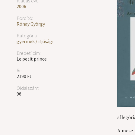
Kiadás éve:
2006
Fordító:
Rónay György
Kategória:
gyermek / ifjúsági
Eredeti cím:
Le petit prince
Ár:
2190 Ft
Oldalszám:
96
allegóri
A mese 