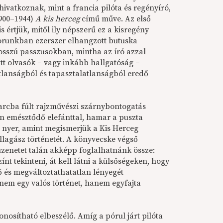
hivatkoznak, mint a francia pilóta és regényíró,
900–1944)
A kis herceg
című műve. Az első
 értjük, mitől ily népszerű ez a kisregény
runkban ezerszer elhangzott butuska
osszú passzusokban, mintha az író azzal
tt olvasók – vagy inkább hallgatóság –
atlanságból és tapasztalatlanságból eredő
arcba fúlt rajzművészi szárnybontogatás
en emésztődő elefánttal, hamar a puszta
 nyer, amint megismerjük a Kis Herceg
illagász történetét. A könyvecske végső
üzenetet talán akképp foglalhatnánk össze:
nt tekinteni, át kell látni a külsőségeken, hogy
ő és megváltoztathatatlan lényegét
 nem egy valós történet, hanem egyfajta
osítható elbeszélő. Amíg a pórul járt pilóta