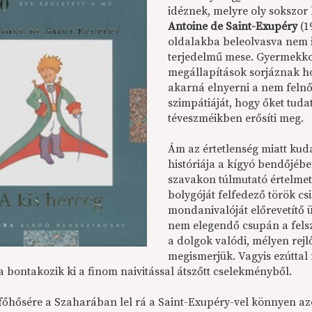
idéznek, melyre oly sokszor 
Antoine de Saint-Exupéry
(1
oldalakba beleolvasva nem is
terjedelmű mese. Gyermekko
megállapítások sorjáznak h
akarná elnyerni a nem felnő
szimpátiáját, hogy őket tud
téveszméikben erősíti meg.
Ám az értetlenség miatt kud
históriája a kígyó bendőjéb
szavakon túlmutató értelmet
bolygóját felfedező török cs
mondanivalóját előrevetítő 
nem elegendő csupán a felszí
a dolgok valódi, mélyen rejl
megismerjük. Vagyis ezúttal
a bontakozik ki a finom naivitással átszőtt cselekményből.
főhősére a Szaharában lel rá a Saint-Exupéry-vel könnyen azon