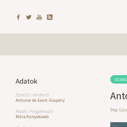
Adatok
OLVAS
Ant
Szerző / rendező:
Antoine de Saint-Exupéry
Írta:
Gal
Kiadó / forgalmazó:
Móra Könyvkiadó