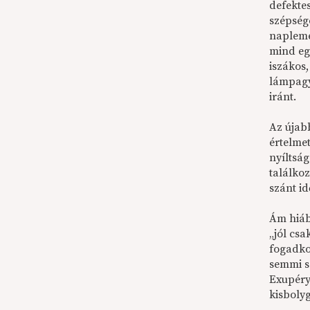
defekte
szépség
napleme
mind egy
iszákos
lámpagy
iránt.
Az újab
értelme
nyíltság
találko
szánt id
Ám hiába
„jól csa
fogadkoz
semmi s
Exupéry 
kisbolyg