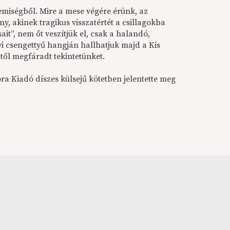
emiségből. Mire a mese végére érünk, az
ny, akinek tragikus visszatértét a csillagokba
it”, nem őt veszítjük el, csak a halandó,
nyi csengettyű hangján hallhatjuk majd a Kis
től megfáradt tekintetünket.
a Kiadó díszes külsejű kötetben jelentette meg