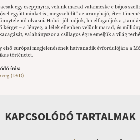
hacsak egy cseppnyi is, velünk marad valamicske e bájos szell
ővel együtt minket is „megszelídít” az aranyhajú, éteri tünemé
nnytelenül olvasni. Habár jól tudjuk, ha elfogadjuk a „tanítása
ő kérget – a lényeg, a lélek ellenben velünk marad, és millió
kacagását, valahányszor a csillagos égre emeljük a világ terhé
y első európai megjelenésének hatvanadik évfordulójára a Mór
ikus történetet.
ódó írás:
erceg (DVD)
KAPCSOLÓDÓ TARTALMAK