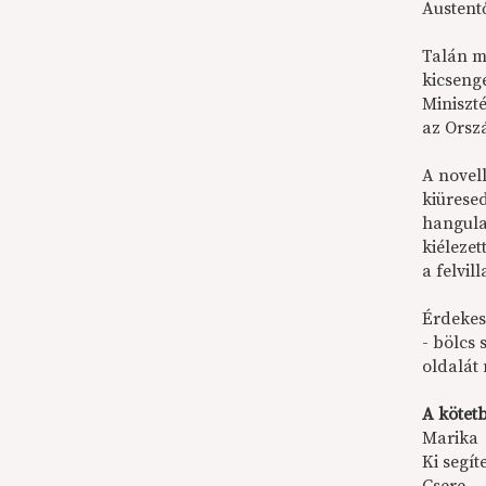
Austentő
Talán m
kicseng
Miniszt
az Orsz
A novel
kiüresed
hangula
kiéleze
a felvi
Érdekes
- bölcs 
oldalát
A kötet
Marika
Ki segít