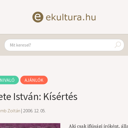
NIVALÓ
AJÁNLÓK
te István: Kísértés
amb Zoltán
| 2006. 12. 05.
Aki csak ifjúsági íróként, ál