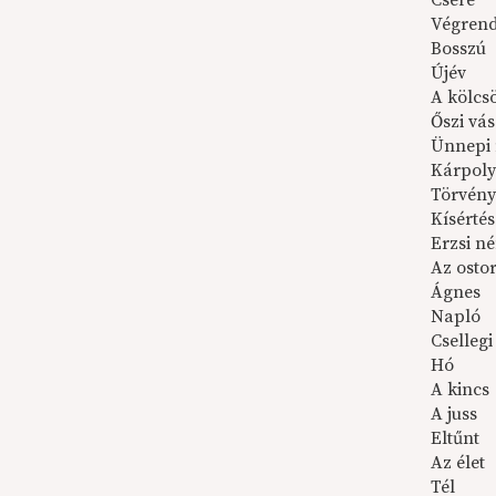
Csere
Végrend
Bosszú
Újév
A kölcs
Őszi vá
Ünnepi 
Kárpoly
Törvény
Kísértés
Erzsi n
Az osto
Ágnes
Napló
Cselleg
Hó
A kincs
A juss
Eltűnt
Az élet
Tél