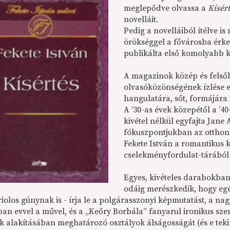
meglepődve olvassa a
Kísér
novelláit.
Pedig a novelláiból ítélve is
örökséggel a fővárosba érke
publikálta első komolyabb ki
A magazinok közép és felsőb
olvasóközönségének ízlése e
hangulatára, sőt, formájára 
A ’30-as évek közepétől a ’4
kivétel nélkül egyfajta Jan
fókuszpontjukban az otthonra
Fekete István a romantikus 
cselekményfordulat-tárából 
Egyes, kivételes darabokba
odáig merészkedik, hogy eg
riolos gúnynak is - írja le a polgárasszonyi képmutatást, a na
ban evvel a művel, és a „Keőry Borbála” fanyarul ironikus sze
k alakításában meghatározó osztályok álságosságát (és e te