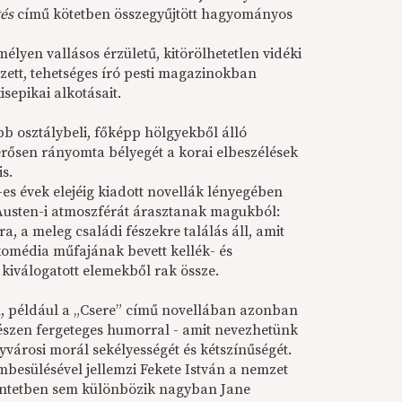
tés
című kötetben összegyűjtött hagyományos
 mélyen vallásos érzületű, kitörölhetetlen vidéki
zett, tehetséges író pesti magazinokban
sepikai alkotásait.
b osztálybeli, főképp hölgyekből álló
rősen rányomta bélyegét a korai elbeszélések
is.
0-es évek elejéig kiadott novellák lényegében
e Austen-i atmoszférát árasztanak magukból:
, a meleg családi fészekre találás áll, amit
komédia műfajának bevett kellék- és
kiválogatott elemekből rak össze.
n, például a „Csere” című novellában azonban
észen fergeteges humorral - amit nevezhetünk
gyvárosi morál sekélyességét és kétszínűségét.
mbesülésével jellemzi Fekete István a nemzet
kintetben sem különbözik nagyban Jane