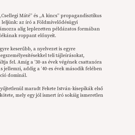
Csellegi Máté” és „A kincs” propagandisztikus
leljünk: az író a Földmívelődésügyi
lámozza alig leplezetten példázatos formában
adékának roppant előnyeit.
yre keserűbb, a nyelvezet is egyre
gszemélyesítésekkel teli tájleírásokat,
ja fel. Amíg a ’30-as évek végének csattanóra
s jellemzi, addig a ’40-es évek második felében
ció dominál.
yűjtetlenül maradt Fekete István-kisepikák első
kötete, mely egy jól ismert író sokáig ismeretlen