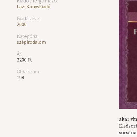
Kiadó / forgalmazó:
Lazi Könyvkiadó
Kiadás éve:
2006
Kategória:
szépirodalom
Ár:
2200 Ft
Oldalszám:
198
akár vit
Elsősor
sorsána