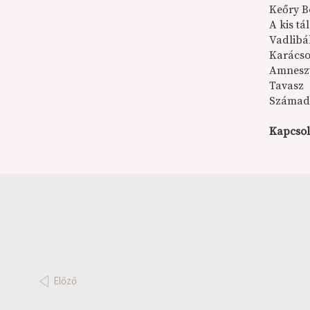
Keőry B
A kis tál
Vadlibá
Karács
Amnesz
Tavasz
Számad
Kapcsol
Előző