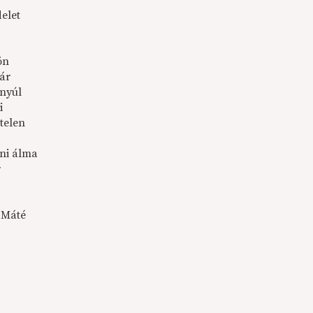
elet
ön
sár
nyúl
i
telen
éni álma
r
i Máté