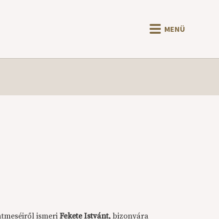
MENÜ
latmeséiről ismeri
Fekete Istvánt,
bizonyára