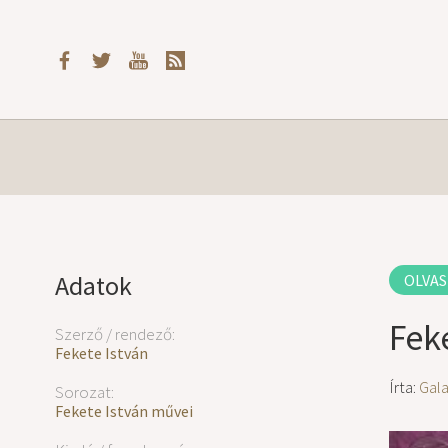
Adatok
OLVAS
Feke
Szerző / rendező:
Fekete István
Írta:
Gal
Sorozat:
Fekete István művei