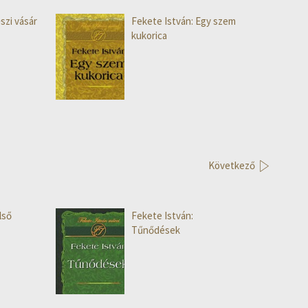
szi vásár
Fekete István: Egy szem
kukorica
Következő
lső
Fekete István:
Tűnődések