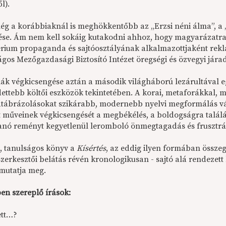
l).
ég a korábbiaknál is meghökkentőbb az „Erzsi néni álma”, a „
ése. Ám nem kell sokáig kutakodni ahhoz, hogy magyarázatra 
érium propaganda és sajtóosztályának alkalmazottjaként rek
ágos Mezőgazdasági Biztosító Intézet öregségi és özvegyi jár
lák végkicsengése aztán a második világháború lezárultával eg
ettebb költői eszközök tekintetében. A korai, metaforákkal, me
tábrázolásokat szikárabb, modernebb nyelvi megformálás vált
tt műveinek végkicsengését a megbékélés, a boldogságra találá
llanó reményt kegyetlenül leromboló önmegtagadás és frusztrá
, tanulságos könyv a
Kísértés
, az eddig ilyen formában összeg
szerkesztői belátás révén kronologikusan - sajtó alá rendezett 
 mutatja meg.
ben szereplő írások:
ett…?