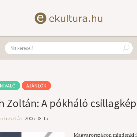
NIVALÓ
AJÁNLÓK
h Zoltán: A pókháló csillagkép
amb Zoltán
| 2006. 08. 15.
Magyarországon mindenki í