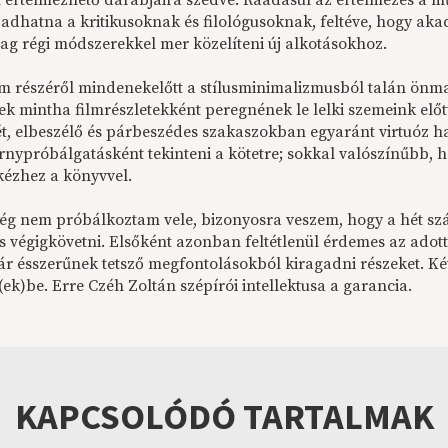
értelmezhető darabjaira szedve. Ráadásul az értelmezés a mű
adhatna a kritikusoknak és filológusoknak, feltéve, hogy aka
lag régi módszerekkel mer közelíteni új alkotásokhoz.
 részéről mindenekelőtt a stílusminimalizmusból talán önmagá
ek mintha filmrészletekként peregnének le lelki szemeink előt
ét, elbeszélő és párbeszédes szakaszokban egyaránt virtuóz h
árnypróbálgatásként tekinteni a kötetre; sokkal valószínűbb, h
kézhez a könyvvel.
g nem próbálkoztam vele, bizonyosra veszem, hogy a hét szá
es végigkövetni. Elsőként azonban feltétlenül érdemes az ado
ár ésszerűnek tetsző megfontolásokból kiragadni részeket. K
(ek)be. Erre Czéh Zoltán szépírói intellektusa a garancia.
KAPCSOLÓDÓ TARTALMAK