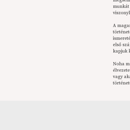
mégsem 
munkát 
viszony
A magam
történet
ismeret
első sz
kapjuk 
Noha mé
élvezet
vagy ak
történet