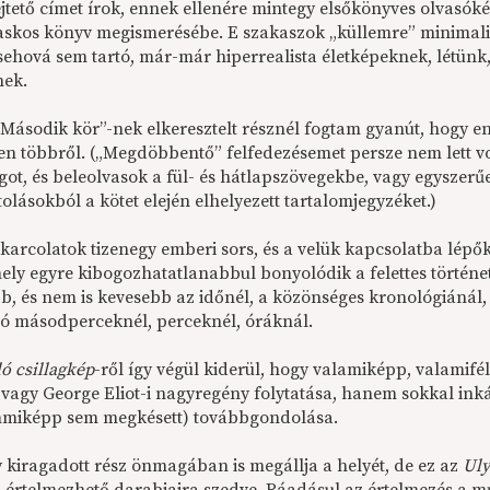
ejtető címet írok, ennek ellenére mintegy elsőkönyves olvasó
vaskos könyv megismerésébe. E szakaszok „küllemre” minimal
 sehová sem tartó, már-már hiperrealista életképeknek, létünk
nek.
„Második kör”-nek elkeresztelt résznél fogtam gyanút, hogy en
sen többről. („Megdöbbentő” felfedezésemet persze nem lett 
got, és beleolvasok a fül- és hátlapszövegekbe, vagy egyszerű
lásokból a kötet elején elhelyezett tartalomjegyzéket.)
-karcolatok tizenegy emberi sors, és a velük kapcsolatba lépő
ely egyre kibogozhatatlanabbul bonyolódik a felettes történet 
b, és nem is kevesebb az időnél, a közönséges kronológiánál, 
ó másodperceknél, perceknél, óráknál.
ó csillagkép
-ről így végül kiderül, hogy valamiképp, valami
i vagy George Eliot-i nagyregény folytatása, hanem sokkal ink
miképp sem megkésett) továbbgondolása.
 kiragadott rész önmagában is megállja a helyét, de ez az
Uly