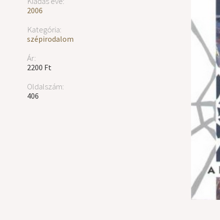
Kiadás éve:
2006
Kategória:
szépirodalom
Ár:
2200 Ft
Oldalszám:
406