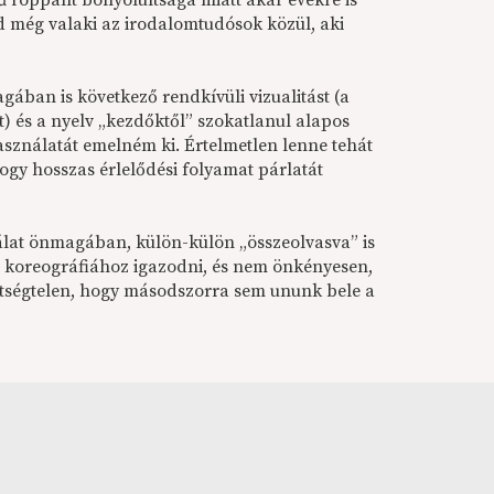
 roppant bonyolultsága miatt akár évekre is
d még valaki az irodalomtudósok közül, aki
ban is következő rendkívüli vizualitást (a
t) és a nyelv „kezdőktől” szokatlanul alapos
asználatát emelném ki. Értelmetlen lenne tehát
ogy hosszas érlelődési folyamat párlatát
lat önmagában, külön-külön „összeolvasva” is
tt koreográfiához igazodni, és nem önkényesen,
étségtelen, hogy másodszorra sem ununk bele a