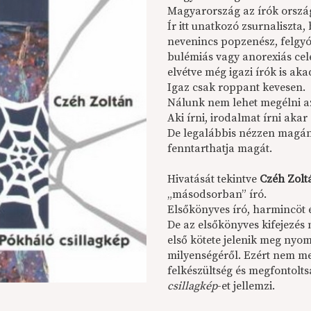
Magyarország az írók orszá
Ír itt unatkozó zsurnaliszta, 
nevenincs popzenész, felgyóg
bulémiás vagy anorexiás cele
elvétve még igazi írók is ak
Igaz csak roppant kevesen.
Nálunk nem lehet megélni az
Aki írni, irodalmat írni akar -
De legalábbis nézzen magána
fenntarthatja magát.
Hivatását tekintve
Czéh Zolt
„másodsorban” író.
Elsőkönyves író, harmincöt 
De az elsőkönyves kifejezés
első kötete jelenik meg nyo
milyenségéről. Ezért nem me
felkészültség és megfontolts
csillagkép
-et jellemzi.