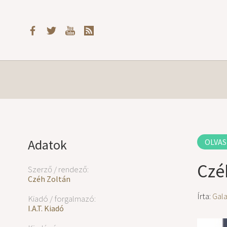
Adatok
OLVAS
Czé
Szerző / rendező:
Czéh Zoltán
Írta:
Gal
Kiadó / forgalmazó:
I.A.T. Kiadó