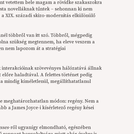
ként vetettem bele magam a rövidke szakaszokra
ista novelláknak tűntek – sehonnan ki nem
, a XIX. századi skizo-modernitás elkülönülő
nél többről van itt szó. Többről, mégpedig
volna szükség megtennem, ha eleve veszem a
en nem lapozom át a stratégiai
k interakcióinak szövevényes hálózatává állnak
előre haladtával. A felettes történet pedig
a mindig kíméletlenül, megállíthatatlanul
féle meghatározhatatlan módon: regény. Nem a
ább a James Joyce-i kísérletező regény kései
sses
-ről ugyanígy elmondható, egészében