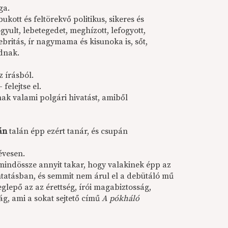
ga.
bukott és feltörekvő politikus, sikeres és
yult, lebetegedet, meghízott, lefogyott,
britás, ír nagymama és kisunoka is, sőt,
adnak.
 írásból.
 felejtse el.
k valami polgári hivatást, amiből
án
talán épp ezért tanár, és csupán
évesen.
 mindössze annyit takar, hogy valakinek épp az
mtatásban, és semmit nem árul el a debütáló mű
glepő az az érettség, írói magabiztosság,
ág, ami a sokat sejtető című
A pókháló