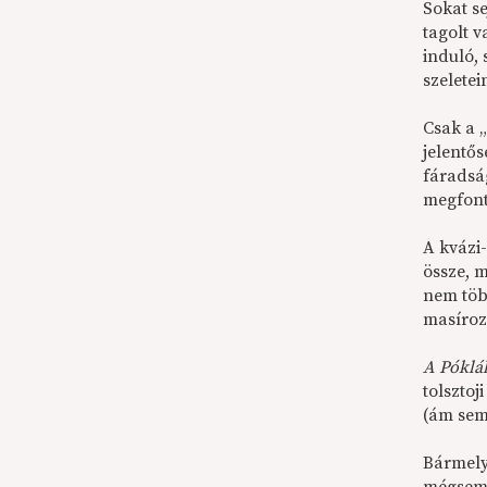
Sokat s
tagolt 
induló,
szeletei
Csak a 
jelentő
fáradsá
megfonto
A kvázi
össze, m
nem töb
masíroz
A Póklál
tolsztoj
(ám sem
Bármely