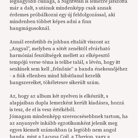
legnagyobb csillaga, a Nightwish is lemezre játszotta
már a dalt, s utánuk mindenképp csak annak
érdemes próbálkozni egy új feldolgozással, aki
mindenben többet képes adni a finn
hangmágusoknál.
Annál eredetibb és jobban eltalált viszont az
„Angyal”, melyben a sötét zenéktől elvárható
harmóniai feszültségek mellett az elképesztő
tempójú verse-téma is telibe talál, s lévén, hogy itt
senkinek sem kell „felnőnie” a banda énekesnőjéhez
- a fiúk ellenben mind hibátlanul kezelik
hangszereiket, tökéletesre sikerült szám.
Az, hogy az album két nyelven is elkészült, s
alapjaiban dupla lemezként került kiadásra, hozzá
is tesz, de el is vesz értékéből.
Jómagam mindenképp szerencsésebbnek tartom, ha
az anyanyelv inkább egzotikumként jelenik meg
egyes kiemelt számokban (a legtöbb nem angol
banda, mint a Lacuna Coil, a Therion, vagy a