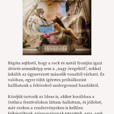
Régóta sejthető, hogy a rock és metál frontján igazi
áttörés semmiképp sem a „nagy öregektől”, sokkal
inkább az úgynevezett második vonaltól várható. És
valóban, egyre több ígéretes próbálkozást
hallhatunk a feltörekvő underground bandáktól.
Közéjük tartozik az Ideas is, akiket korábban a
Gothica fesztiválokon láttam-hallottam, és jóllehet,
már ezeken a rendezvényeken is kellően
felkészültnek, színvonalasnak tetszettek, arra, amit