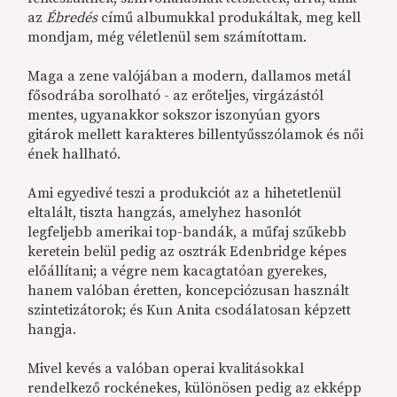
az
Ébredés
című albumukkal produkáltak, meg kell
mondjam, még véletlenül sem számítottam.
Maga a zene valójában a modern, dallamos metál
fősodrába sorolható - az erőteljes, virgázástól
mentes, ugyanakkor sokszor iszonyúan gyors
gitárok mellett karakteres billentyűsszólamok és női
ének hallható.
Ami egyedivé teszi a produkciót az a hihetetlenül
eltalált, tiszta hangzás, amelyhez hasonlót
legfeljebb amerikai top-bandák, a műfaj szűkebb
keretein belül pedig az osztrák Edenbridge képes
előállítani; a végre nem kacagtatóan gyerekes,
hanem valóban éretten, koncepciózusan használt
szintetizátorok; és Kun Anita csodálatosan képzett
hangja.
Mivel kevés a valóban operai kvalitásokkal
rendelkező rockénekes, különösen pedig az ekképp