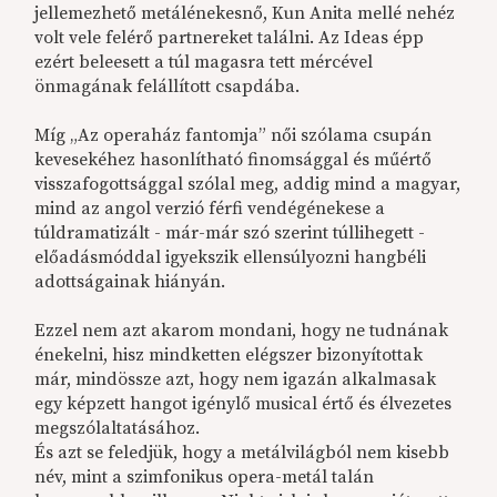
jellemezhető metálénekesnő, Kun Anita mellé nehéz
volt vele felérő partnereket találni. Az Ideas épp
ezért beleesett a túl magasra tett mércével
önmagának felállított csapdába.
Míg „Az operaház fantomja” női szólama csupán
kevesekéhez hasonlítható finomsággal és műértő
visszafogottsággal szólal meg, addig mind a magyar,
mind az angol verzió férfi vendégénekese a
túldramatizált - már-már szó szerint túllihegett -
előadásmóddal igyekszik ellensúlyozni hangbéli
adottságainak hiányán.
Ezzel nem azt akarom mondani, hogy ne tudnának
énekelni, hisz mindketten elégszer bizonyítottak
már, mindössze azt, hogy nem igazán alkalmasak
egy képzett hangot igénylő musical értő és élvezetes
megszólaltatásához.
És azt se feledjük, hogy a metálvilágból nem kisebb
név, mint a szimfonikus opera-metál talán