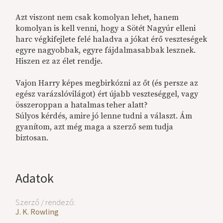
Azt viszont nem csak komolyan lehet, hanem
komolyan is kell venni, hogy a Sötét Nagyúr elleni
harc végkifejlete felé haladva a jókat érő veszteségek
egyre nagyobbak, egyre fájdalmasabbak lesznek.
Hiszen ez az élet rendje.
Vajon Harry képes megbirkózni az őt (és persze az
egész varázslóvilágot) ért újabb veszteséggel, vagy
összeroppan a hatalmas teher alatt?
Súlyos kérdés, amire jó lenne tudni a választ. Ám
gyanítom, azt még maga a szerző sem tudja
biztosan.
Adatok
Szerző / rendező:
J. K. Rowling