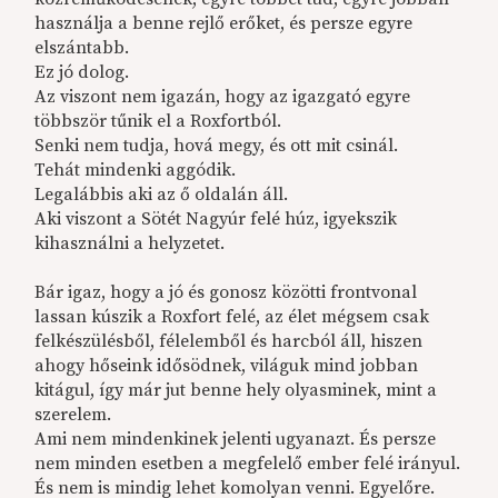
használja a benne rejlő erőket, és persze egyre
elszántabb.
Ez jó dolog.
Az viszont nem igazán, hogy az igazgató egyre
többször tűnik el a Roxfortból.
Senki nem tudja, hová megy, és ott mit csinál.
Tehát mindenki aggódik.
Legalábbis aki az ő oldalán áll.
Aki viszont a Sötét Nagyúr felé húz, igyekszik
kihasználni a helyzetet.
Bár igaz, hogy a jó és gonosz közötti frontvonal
lassan kúszik a Roxfort felé, az élet mégsem csak
felkészülésből, félelemből és harcból áll, hiszen
ahogy hőseink idősödnek, világuk mind jobban
kitágul, így már jut benne hely olyasminek, mint a
szerelem.
Ami nem mindenkinek jelenti ugyanazt. És persze
nem minden esetben a megfelelő ember felé irányul.
És nem is mindig lehet komolyan venni. Egyelőre.