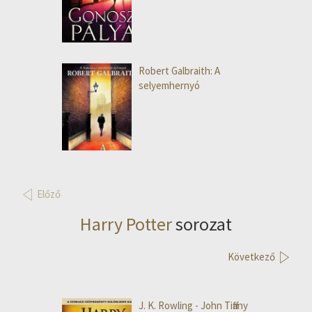
Robert Galbraith: A
selyemhernyó
Előző
Harry Potter
sorozat
Következő
J. K. Rowling - John Tiffany