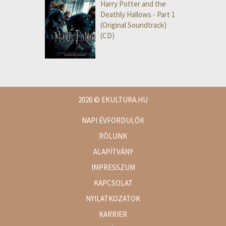
Harry Potter and the
Deathly Hallows - Part 1
(Original Soundtrack)
(CD)
2026
© EKULTURA.HU
NAPI ÉVFORDULÓK
RÓLUNK
ALAPÍTVÁNY
IMPRESSZUM
KAPCSOLAT
NYILATKOZATOK
KARRIER