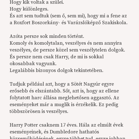
Hogy kik voltak a szülei.
Hogy különleges.
És azt sem tudtuk (sem ő, sem mi), hogy mi a fene az
a Roxfort Boszorkány- és Varázslóképző Szakiskola.
Azóta persze sok minden történt.
Komoly és komolytalan, veszélyes és nem annyira
veszélyes, de persze közel sem veszélytelen dolgok.
És persze nem csak Harry, de mi is sokkal
okosabbak vagyunk.
Legalábbis bizonyos dolgok tekintetében.
Tudjuk például azt, hogy a Sötét Nagyúr egyre
erősebb és elszántabb. Sőt, azt is, hogy az ellene
folytatott harc állása meglehetősen aggasztó. Az
eseményeket már a muglik is érzékelik. Ez pedig
többszörösen is veszélyes.
Harry Potter csaknem 17 éves. Hála az elmúlt évek
eseményeinek, és Dumbledore hathatós
közreműködésének, egyre többet tud, egyre jobban