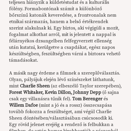
teljesen hiányzik a küldetéstudat és a kulturális
fölény. Formabontónak számít a különböző
bőrszínű katonák keveredése, a frontvonalak nem
etnikai származás, hanem a belső értékrendek
szerint alakulnak ki. Egy biztos, aki végigüli a mozit,
fogalmat alkothat arról, mit is jelentett a nappal is
félárnyékos dzsungelben felfegyverzett ellenség
után kutatni, kerülgetve a csapdákat, egész napos
készültségben, feszültségben várni a biztosra vehető
támadásokat.
A másik nagy érdeme a filmnek a szereplőválasztás.
Olyan, pályájuk elején lévő színészeket láthatunk,
mint
Charlie Sheen
(az elbeszélő Taylor szerepében),
Forest Whitaker, Kevin Dillon, Johnny Depp
(ő sajna
csak egy villanásra tűnik fel).
Tom Berenger
és
Willem Dafoe
(mint a jó és a rossz) összecsapása
tovább fokozza a feszültséget, ami végül Charlie
Sheen döntésében/választásában csúcsosodik ki.
Egy rövid jelenet erejéig a rendező is felbukkan a
filmben, de aztán hamar kirobbantják a vászonból