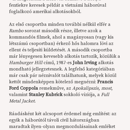
fentiekre keresek példát a vietnámi háborúval
foglalkozó amerikai alkotásokból.
Az első csoportba minden további nélkül elfér a
Rambo
sorozat második része, illetve azok a
kommandós filmek, ahol a magányosan (vagy kis
létszámú csoportban) érkező hős halomra lövi az
ellent és teljesíti küldetését. A második csoportba
már lényegesen kevesebb alkotás tartozik, közülük a
Hamburger Hill
című, 1987-es
John Irving
alkotás
mondható jellegzetesnek. A legfelső kategóriában
már csak pár néznivalót találhatunk, melyek közül
kettőt mindenképpen kötelező megnézni:
Francis
Ford Coppola
remekműve, az
Apokalipszis, most
,
valamint
Stanley Kubrick
sokkoló víziója, a
Full
Metal Jacket
.
Ráadásként két alcsoport érdemel még említést: az
egyik a háborútól távoli civil hátországban
maradtak ilyen-olyan megmozdulásainak emléket