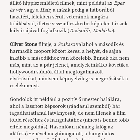
állító hippiszemléletű filmek, mint például az
Eper
és vér
vagy a
Hair
; a másik pedig a háborúból
hazatért, lélekben sérült veteránok magára
találásával, illetve visszailleszkedni képtelen társaik
kálváriájával foglalkozik (
Taxisofőr, Madárka
).
Oliver Stone
filmje, a
Szakasz
valahol a második és
harmadik csoport között keresi a helyét, de sajna
inkább a másodikhoz van közelebb. Ennek oka nem
más, mint az a pár jelenet, amelyek inkább követik a
hollywoodi stúdiók által megfogalmazott
elvárásokat, mintsem képnyelvileg is megerősítsék a
cselekményt.
Gondolok itt például a pozitív őrmester halálára,
ahol a lassított képsorok (ráadásul szemből) bár
tagadhatatlanul látványosak, de nem illenek a film
többi részéhez és hangulatához (nincs is benne több
efféle megoldás). Hasonlóan némileg kilóg az
aláfestő zenével megtámogatott, a hangulatos