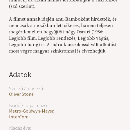
(szó szerint).
A filmet annak idején anti-Ramboként hirdették, és
nem csak a mozikban lett sikeres, hanem teljesen
megérdemelten begyűjtött négy Oscart (1986:
Legjobb film, Legjobb rendezés, Legjobb vágás,
Legjobb hang) is. A mára klasszikussá vált alkotást
most végre magyar szinkronnal is élvezhetjük.
Adatok
Szerző / rendező:
Oliver Stone
Kiadó / forgalmazó:
Metro-Goldwyn-Mayer
,
InterCom
Kiadás éve: