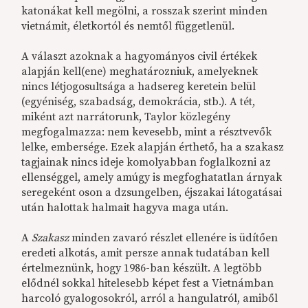
katonákat kell megölni, a rosszak szerint minden
vietnámit, életkortól és nemtől függetlenül.
A választ azoknak a hagyományos civil értékek
alapján kell(ene) meghatározniuk, amelyeknek
nincs létjogosultsága a hadsereg keretein belül
(egyéniség, szabadság, demokrácia, stb.). A tét,
miként azt narrátorunk, Taylor közlegény
megfogalmazza: nem kevesebb, mint a résztvevők
lelke, embersége. Ezek alapján érthető, ha a szakasz
tagjainak nincs ideje komolyabban foglalkozni az
ellenséggel, amely amúgy is megfoghatatlan árnyak
seregeként oson a dzsungelben, éjszakai látogatásai
után halottak halmait hagyva maga után.
A
Szakasz
minden zavaró részlet ellenére is üdítően
eredeti alkotás, amit persze annak tudatában kell
értelmeznünk, hogy 1986-ban készült. A legtöbb
elődnél sokkal hitelesebb képet fest a Vietnámban
harcoló gyalogosokról, arról a hangulatról, amiből