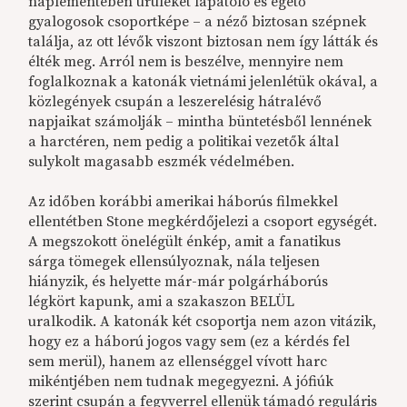
naplementében ürüléket lapátoló és égető
gyalogosok csoportképe – a néző biztosan szépnek
találja, az ott lévők viszont biztosan nem így látták és
élték meg. Arról nem is beszélve, mennyire nem
foglalkoznak a katonák vietnámi jelenlétük okával, a
közlegények csupán a leszerelésig hátralévő
napjaikat számolják – mintha büntetésből lennének
a harctéren, nem pedig a politikai vezetők által
sulykolt magasabb eszmék védelmében.
Az időben korábbi amerikai háborús filmekkel
ellentétben Stone megkérdőjelezi a csoport egységét.
A megszokott önelégült énkép, amit a fanatikus
sárga tömegek ellensúlyoznak, nála teljesen
hiányzik, és helyette már-már polgárháborús
légkört kapunk, ami a szakaszon BELÜL
uralkodik. A katonák két csoportja nem azon vitázik,
hogy ez a háború jogos vagy sem (ez a kérdés fel
sem merül), hanem az ellenséggel vívott harc
mikéntjében nem tudnak megegyezni. A jófiúk
szerint csupán a fegyverrel ellenük támadó reguláris