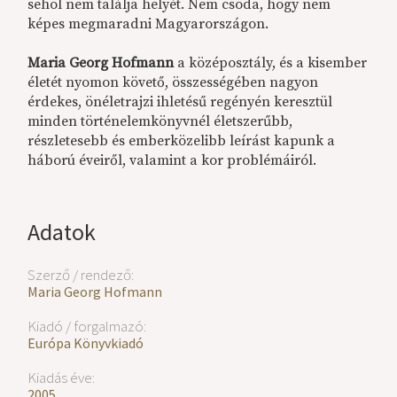
sehol nem találja helyét. Nem csoda, hogy nem
képes megmaradni Magyarországon.
Maria Georg Hofmann
a középosztály, és a kisember
életét nyomon követő, összességében nagyon
érdekes, önéletrajzi ihletésű regényén keresztül
minden történelemkönyvnél életszerűbb,
részletesebb és emberközelibb leírást kapunk a
háború éveiről, valamint a kor problémáiról.
Adatok
Szerző / rendező:
Maria Georg Hofmann
Kiadó / forgalmazó:
Európa Könyvkiadó
Kiadás éve:
2005