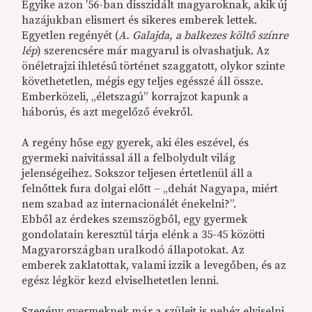
Egyike azon ’56-ban disszidált magyaroknak, akik új
hazájukban elismert és sikeres emberek lettek.
Egyetlen regényét (
A. Galajda, a balkezes költő színre
lép
) szerencsére már magyarul is olvashatjuk. Az
önéletrajzi ihletésű történet szaggatott, olykor szinte
követhetetlen, mégis egy teljes egésszé áll össze.
Emberközeli, „életszagú” korrajzot kapunk a
háborús, és azt megelőző évekről.
A regény hőse egy gyerek, aki éles eszével, és
gyermeki naivitással áll a felbolydult világ
jelenségeihez. Sokszor teljesen értetlenül áll a
felnőttek fura dolgai előtt – „dehát Nagyapa, miért
nem szabad az internacionálét énekelni?”.
Ebből az érdekes szemszögből, egy gyermek
gondolatain keresztül tárja elénk a 35-45 közötti
Magyarországban uralkodó állapotokat. Az
emberek zaklatottak, valami izzik a levegőben, és az
egész légkör kezd elviselhetetlen lenni.
Szegény gyermeknek már a szüleit is nehéz elviselni.