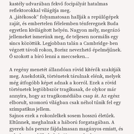
kastély udvarában fekvő focipályát hatalmas
reflektorokkal világítja meg.
A „játékosok” folyamatosan hallják a repülőgépek
zaját, és embertelen félelemben ténferegnek Buda
egyetlen kivilágított helyén. Nagyon mély, megrázó
jellemeket ismerünk meg, de teljesen normális egy
sincs közöttük. Legjobban talán a Cambridge-ben
végzett távoli rokon, Borisz nevezhető épelméjűnek.
Ő szokott a bíró lenni a meccseken…
A regény menetét állandóan rövid kitérők szakítják
meg. Anekdoták, történetek tárulnak elénk, melyek
még átfogóbb képet adnak a korról. Ezek a rövid
történetek legtöbbször tragikusak, de olykor már
annyira, hogy az tragikomédiába csap át. Az egész
elborult, szomorú világban csak néhol tűnik fel egy
szimpatikus jellem.
Sajnos ezek a rokonlelkek sosem hosszú életűek.
Eltűnnek, meghalnak a háború forgatagában. A
gyerek-hős persze fájdalmasan magányos emiatt, és