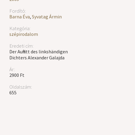
Fordító:
Barna Éva
,
Syvatag Ármin
Kategória:
szépirodalom
Eredeti cím:
Der Auftritt des linkshändigen
Dichters Alexander Galajda
Ár:
2900 Ft
Oldalszám:
655