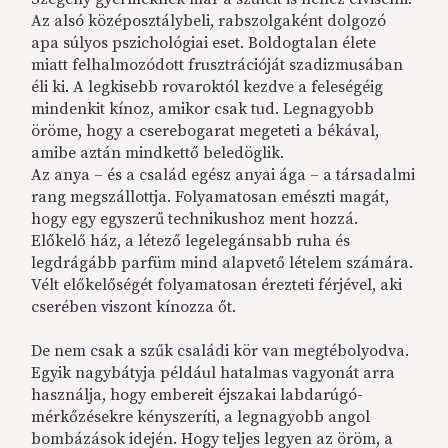
Az alsó középosztálybeli, rabszolgaként dolgozó
apa súlyos pszichológiai eset. Boldogtalan élete
miatt felhalmozódott frusztrációját szadizmusában
éli ki. A legkisebb rovaroktól kezdve a feleségéig
mindenkit kínoz, amikor csak tud. Legnagyobb
öröme, hogy a cserebogarat megeteti a békával,
amibe aztán mindkettő beledöglik.
Az anya – és a család egész anyai ága – a társadalmi
rang megszállottja. Folyamatosan emészti magát,
hogy egy egyszerű technikushoz ment hozzá.
Előkelő ház, a létező legelegánsabb ruha és
legdrágább parfüm mind alapvető lételem számára.
Vélt előkelőségét folyamatosan érezteti férjével, aki
cserében viszont kínozza őt.
De nem csak a szűk családi kör van megtébolyodva.
Egyik nagybátyja például hatalmas vagyonát arra
használja, hogy embereit éjszakai labdarúgó-
mérkőzésekre kényszeríti, a legnagyobb angol
bombázások idején. Hogy teljes legyen az öröm, a