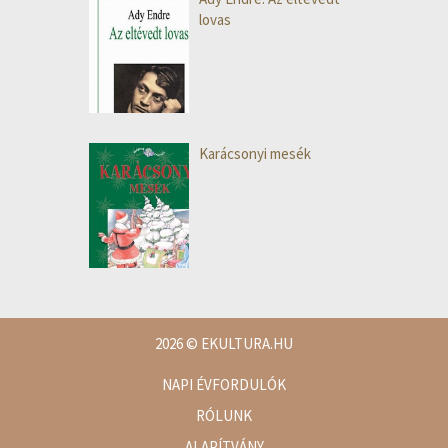
lovas
Karácsonyi mesék
2026
© EKULTURA.HU
NAPI ÉVFORDULÓK
RÓLUNK
ALAPÍTVÁNY