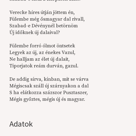
Verecke híres útján jöttem én,
Fülembe még ősmagyar dal rivall,
Szabad-e Dévénynél betörnöm
Új időknek új dalaival?
Fülembe forró ólmot öntsetek
Legyek az új, az énekes Vazul,
Ne halljam az élet új dalait,
Tiporjatok reám durván, gazul.
De addig sírva, kínban, mit se várva
Mégiscsak száll új szárnyakon a dal
S ha elátkozza százszor Pusztaszer,
Mégis győztes, mégis új és magyar.
Adatok