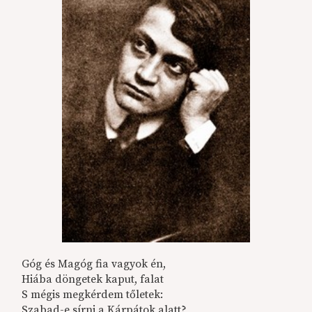
Góg és Magóg fia vagyok én,
Hiába döngetek kaput, falat
S mégis megkérdem tőletek:
Szabad-e sírni a Kárpátok alatt?