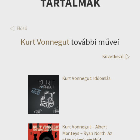
TARTALMAK
Előző
Kurt Vonnegut
további művei
Következő
Kurt Vonnegut: Időomlás
Kurt Vonnegut – Albert
Monteys – Ryan North: Az
ötös számú vágóhíd