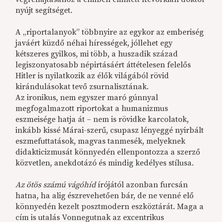
nyújt segítséget.
A „riportalanyok” többnyire az egykor az emberiség
javáért küzdő néhai hírességek, jóllehet egy
kétszeres gyilkos, mi több, a huszadik század
legiszonyatosabb népirtásáért áttételesen felelős
Hitler is nyilatkozik az élők világából rövid
kirándulásokat tevő zsurnalisztának.
Az ironikus, nem egyszer maró gúnnyal
megfogalmazott riportokat a humanizmus
eszmeisége hatja át – nem is rövidke karcolatok,
inkább kissé Márai-szerű, csupasz lényeggé nyirbált
eszmefuttatások, magvas tanmesék, melyeknek
didakticizmusát könnyedén ellenpontozza a szerző
közvetlen, anekdotázó és mindig kedélyes stílusa.
Az ötös számú vágóhíd
írójától azonban furcsán
hatna, ha alig észrevehetően bár, de ne venné elő
könnyedén kezelt posztmodern eszköztárát. Maga a
cím is utalás Vonnegutnak az excentrikus