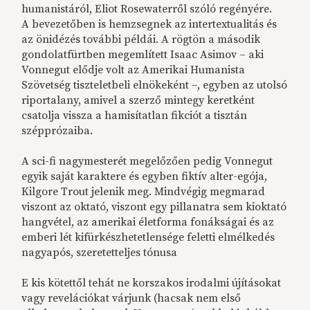
humanistáról, Eliot Rosewaterről szóló regényére.
A bevezetőben is hemzsegnek az intertextualitás és
az önidézés további példái. A rögtön a második
gondolatfürtben megemlített Isaac Asimov – aki
Vonnegut elődje volt az Amerikai Humanista
Szövetség tiszteletbeli elnökeként –, egyben az utolsó
riportalany, amivel a szerző mintegy keretként
csatolja vissza a hamisítatlan fikciót a tisztán
szépprózaiba.
A sci-fi nagymesterét megelőzően pedig Vonnegut
egyik saját karaktere és egyben fiktív alter-egója,
Kilgore Trout jelenik meg. Mindvégig megmarad
viszont az oktató, viszont egy pillanatra sem kioktató
hangvétel, az amerikai életforma fonákságai és az
emberi lét kifürkészhetetlensége feletti elmélkedés
nagyapós, szeretetteljes tónusa
E kis kötettől tehát ne korszakos irodalmi újításokat
vagy revelációkat várjunk (hacsak nem első