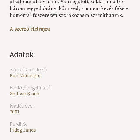
alkalommal olvasunk Vonnegutot), sokkal inkább
háromnegyed órányi könnyed, ám nem kevés fekete
humorral fűszerezett szórakozásra számíthatunk.
A szerző életrajza
Adatok
Szerző / rendező:
Kurt Vonnegut
Kiadó / forgalmazó:
Gulliver Kiadó
Kiadás éve:
2001
Fordító:
Hideg János