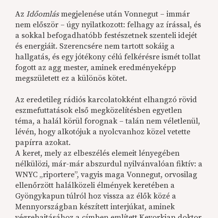
Az
Időomlás
megjelenése után Vonnegut – immár
nem először – úgy nyilatkozott: felhagy az írással, és
a sokkal befogadhatóbb festészetnek szenteli idejét
és energiáit. Szerencsére nem tartott sokáig a
hallgatás, és egy jótékony célú felkérésre ismét tollat
fogott az agg mester, aminek eredményeképp
megszületett ez a különös kötet.
Az eredetileg rádiós karcolatokként elhangzó rövid
eszmefuttatások első megközelítésben egyetlen
téma, a halál körül forognak – talán nem véletlenül,
lévén, hogy alkotójuk a nyolcvanhoz közel vetette
papírra azokat.
A keret, mely az elbeszélés elemeit lényegében
nélkülözi, már-már abszurdul nyilvánvalóan fiktív: a
WNYC „riportere”, vagyis maga Vonnegut, orvosilag
ellenőrzött halálközeli élmények keretében a
Gyöngykapun túlról hoz vissza az élők közé a
Mennyországban készített interjúkat, aminek
végrehajtásához a címben említett Kevorkian doktor