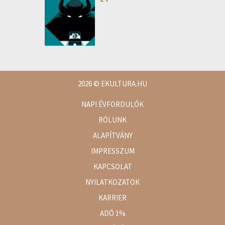
2026
© EKULTURA.HU
NAPI ÉVFORDULÓK
RÓLUNK
ALAPÍTVÁNY
IMPRESSZUM
KAPCSOLAT
NYILATKOZATOK
KARRIER
ADÓ 1%