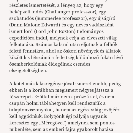
részletes ismertetését, a lényeg az, hogy egy
beképzelt tudós (Challanger professzor), egy
szobatudós (Summerlee professzor), egy újságíró
(Dunn Malone Edward) és egy neves vadászként
ismert lord (Lord John Roxton) tudományos
expedícióra indul, melynek célja az elveszett világ
felkutatása. Számos kaland után eljutnak a felhők
feletti fennsíkra, ahol az őskori növények és állatok
között kis létszámú a fejlettség különböző fokán lévő
ősemberkolóniák éldegélnek csendes
elszigeteltségben.
A kötet másik kisregénye jóval ismeretlenebb, pedig
ebben is a korábban megismert négyes játssza a
főszerepet. Ezúttal már nem aprózzák el, és nem
csupán holmi táblahegyen kell rendezniük a
tulajdonviszonyokat, hanem az egész világ jövőjéért
kell aggódniuk. Bolygónk égi pályája ugyanis
keresztez egy „Méregövet”, amelynek sem pontos
mibenléte, sem az emberi fajra gyakorolt hatása