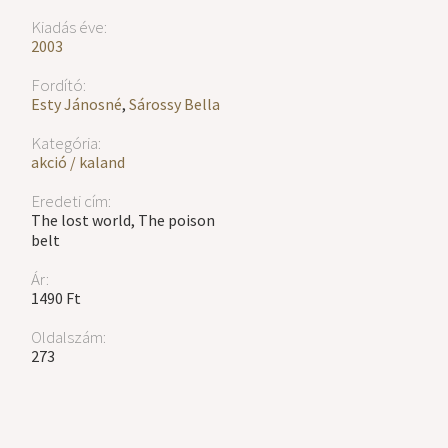
Kiadás éve:
2003
Fordító:
Esty Jánosné
,
Sárossy Bella
Kategória:
akció / kaland
Eredeti cím:
The lost world, The poison
belt
Ár:
1490 Ft
Oldalszám:
273