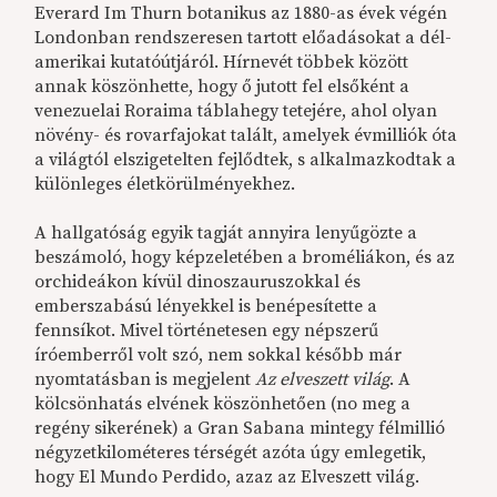
Everard Im Thurn botanikus az 1880-as évek végén
Londonban rendszeresen tartott előadásokat a dél-
amerikai kutatóútjáról. Hírnevét többek között
annak köszönhette, hogy ő jutott fel elsőként a
venezuelai Roraima táblahegy tetejére, ahol olyan
növény- és rovarfajokat talált, amelyek évmilliók óta
a világtól elszigetelten fejlődtek, s alkalmazkodtak a
különleges életkörülményekhez.
A hallgatóság egyik tagját annyira lenyűgözte a
beszámoló, hogy képzeletében a broméliákon, és az
orchideákon kívül dinoszauruszokkal és
emberszabású lényekkel is benépesítette a
fennsíkot. Mivel történetesen egy népszerű
íróemberről volt szó, nem sokkal később már
nyomtatásban is megjelent
Az elveszett világ
. A
kölcsönhatás elvének köszönhetően (no meg a
regény sikerének) a Gran Sabana mintegy félmillió
négyzetkilométeres térségét azóta úgy emlegetik,
hogy El Mundo Perdido, azaz az Elveszett világ.