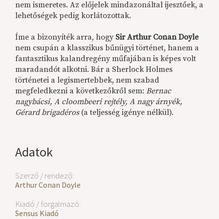
nem ismeretes. Az előjelek mindazonáltal ijesztőek, a
lehetőségek pedig korlátozottak.
Íme a bizonyíték arra, hogy
Sir Arthur Conan Doyle
nem csupán a klasszikus bűnügyi történet, hanem a
fantasztikus kalandregény műfajában is képes volt
maradandót alkotni. Bár a Sherlock Holmes
történetei a legismertebbek, nem szabad
megfeledkezni a következőkről sem:
Bernac
nagybácsi, A cloombeeri rejtély, A nagy árnyék,
Gérard brigadéros
(a teljesség igénye nélkül).
Adatok
Szerző / rendező:
Arthur Conan Doyle
Kiadó / forgalmazó:
Sensus Kiadó