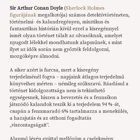
Sir Arthur Conan Doyle
(
Sherlock Holmes
figurájának
megalkotója) számos detektívtörténeten,
történelmi- és kalandregényen, misztikus és
fantasztikus histórián kívül ezzel a kisregénnyel
ismét olyan történet tálalt az olvasóknak, amelyet
nyugodt lélekkel mondhatunk alapműnek, s mint
ilyet az idők során nem győzték feldolgozni,
mozgóképre álmodni.
A siker azért is furcsa, mert a kisregény
terjedelménél fogva – napjaink átlagos terjedelmű
könyveihez mérten – némileg szűkszavú. Ráadásul a
történet kidolgozottsága nem is tekinthető
egységesnek, hiszen a bevezetés és a fennsíkon
játszódó kalandok teszik ki a terjedelem 94 %-át,
csupán a fennmaradó 6% tartalmazza a menekülés,
a hazajutás és az otthoni fogadtatás
„viszontagságait”.
Alapmű lévén ezúttal mellőzöm a cselekmény