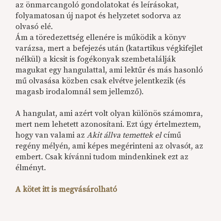
az önmarcangoló gondolatokat és leírásokat,
folyamatosan új napot és helyzetet sodorva az
olvasó elé.
Ám a töredezettség ellenére is működik a könyv
varázsa, mert a befejezés után (katartikus végkifejlet
nélkül) a kicsit is fogékonyak szembetalálják
magukat egy hangulattal, ami lektűr és más hasonló
mű olvasása közben csak elvétve jelentkezik (és
magasb irodalomnál sem jellemző).
A hangulat, ami azért volt olyan különös számomra,
mert nem lehetett azonosítani. Ezt úgy értelmeztem,
hogy van valami az
Akit állva temettek el
című
regény mélyén, ami képes megérinteni az olvasót, az
embert. Csak kívánni tudom mindenkinek ezt az
élményt.
A kötet itt is megvásárolható