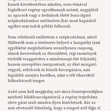
Ennek következtében minden, ezen témával
foglalkozó regény egzotikusnak számít, nagyjából
az apacsok vagy a beduinok életét boncolgató
szépirodalomhoz mérhetően (bár most kapásból
egyikre sem tudok példát felhozni).
Nem véletlenül említettem a szépirodalmat, mivel
Skiftesvik nem a történetre helyezi a hangsúlyt (ami
egyébként meglehetősen szeszélyesen csapong,
álmok keverednek az ébrenléttel, régi események
tördelik szaggatottra a mindennapi élet folyását),
hanem szereplőire összpontosít, az őket mozgató
vágyak, erkölcsök és bűnök kavargására, ami
legalább annyira kaotikus, mint a téli viharoktól
felkorbácsolt tenger.
Azért nem kell megijedni, szó sincs Dosztojevszkijhez
mérhető lélekboncolgatásról, a regény terjedelme
eleve gátat szab minden ilyen kísérletnek. Bár az
sem elvetendő lehetőség, hogy a tengeri szél fújja el