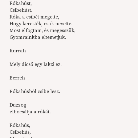
Rókahúst,
Csibehúst.
Róka a csibét megette,
Hogy keresték, csak nevette.
Most elfogtam, és megesszük,
Gyomrainkba eltemetjük.
Kurrah
Mely dicső egy lakzi ez.
Berreh
Rókahúsból csibe lesz.
Duzzog
elbocsátja a rókát.
Rókahús,
Csibehús,