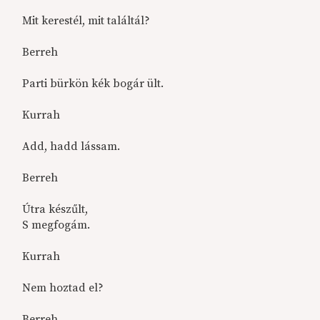
Mit kerestél, mit találtál?
Berreh
Parti bürkön kék bogár ült.
Kurrah
Add, hadd lássam.
Berreh
Útra készűlt,
S megfogám.
Kurrah
Nem hoztad el?
Berreh