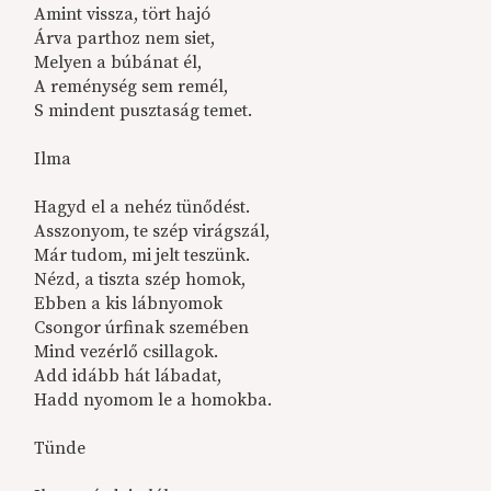
Amint vissza, tört hajó
Árva parthoz nem siet,
Melyen a búbánat él,
A reménység sem remél,
S mindent pusztaság temet.
Ilma
Hagyd el a nehéz tünődést.
Asszonyom, te szép virágszál,
Már tudom, mi jelt teszünk.
Nézd, a tiszta szép homok,
Ebben a kis lábnyomok
Csongor úrfinak szemében
Mind vezérlő csillagok.
Add idább hát lábadat,
Hadd nyomom le a homokba.
Tünde