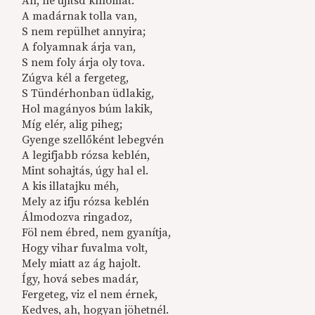
Ah, ne újítsd kínomat:
A madárnak tolla van,
S nem repülhet annyira;
A folyamnak árja van,
S nem foly árja oly tova.
Zúgva kél a fergeteg,
S Tündérhonban üdlakig,
Hol magányos búm lakik,
Míg elér, alig piheg;
Gyenge szellőként lebegvén
A legifjabb rózsa keblén,
Mint sohajtás, úgy hal el.
A kis illatajku méh,
Mely az ifju rózsa keblén
Álmodozva ringadoz,
Föl nem ébred, nem gyanítja,
Hogy vihar fuvalma volt,
Mely miatt az ág hajolt.
Így, hová sebes madár,
Fergeteg, viz el nem érnek,
Kedves, ah, hogyan jöhetnél.