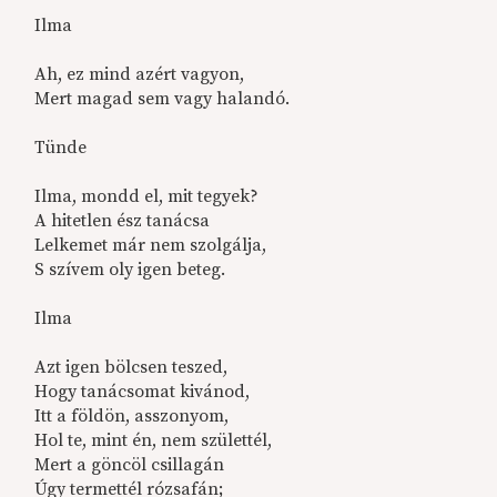
Ilma
Ah, ez mind azért vagyon,
Mert magad sem vagy halandó.
Tünde
Ilma, mondd el, mit tegyek?
A hitetlen ész tanácsa
Lelkemet már nem szolgálja,
S szívem oly igen beteg.
Ilma
Azt igen bölcsen teszed,
Hogy tanácsomat kivánod,
Itt a földön, asszonyom,
Hol te, mint én, nem születtél,
Mert a göncöl csillagán
Úgy termettél rózsafán;