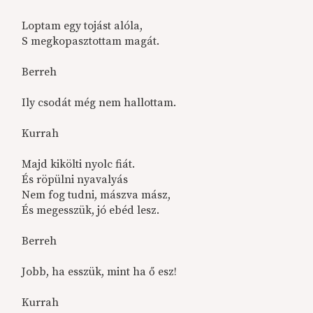
Loptam egy tojást alóla,
S megkopasztottam magát.
Berreh
Ily csodát még nem hallottam.
Kurrah
Majd kikölti nyolc fiát.
És röpülni nyavalyás
Nem fog tudni, mászva mász,
És megesszük, jó ebéd lesz.
Berreh
Jobb, ha esszük, mint ha ő esz!
Kurrah