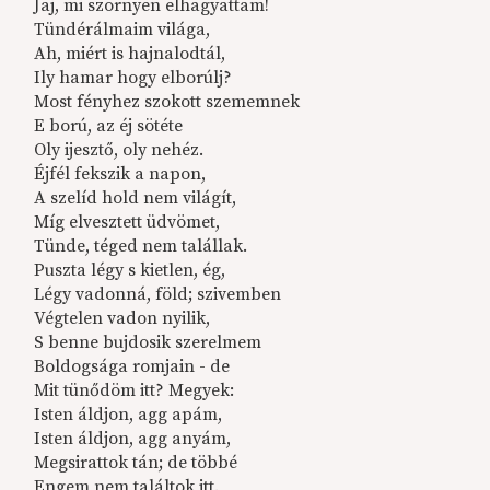
Jaj, mi szörnyen elhagyattam!
Tündérálmaim világa,
Ah, miért is hajnalodtál,
Ily hamar hogy elborúlj?
Most fényhez szokott szememnek
E ború, az éj sötéte
Oly ijesztő, oly nehéz.
Éjfél fekszik a napon,
A szelíd hold nem világít,
Míg elvesztett üdvömet,
Tünde, téged nem talállak.
Puszta légy s kietlen, ég,
Légy vadonná, föld; szivemben
Végtelen vadon nyilik,
S benne bujdosik szerelmem
Boldogsága romjain - de
Mit tünődöm itt? Megyek:
Isten áldjon, agg apám,
Isten áldjon, agg anyám,
Megsirattok tán; de többé
Engem nem találtok itt.