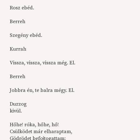
Rosz ebéd.
Berreh
Szegény ebéd.
Kurrah
Vissza, vissza, vissza még. El.
Berreh
Jobbra én, te balra mégy. El.
Duzzog
kivül.
Hőhe! róka, hőhe, hő!
Csülködet már elharaptam,
Gödrödet befojtogattam;