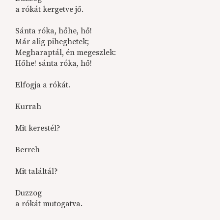
a rókát kergetve jő.
Sánta róka, hőhe, hő!
Már alig piheghetek;
Megharaptál, én megeszlek:
Hőhe! sánta róka, hő!
Elfogja a rókát.
Kurrah
Mit kerestél?
Berreh
Mit találtál?
Duzzog
a rókát mutogatva.