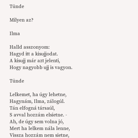
Tünde
Milyen az?
Ilma
Halld asszonyom:
Hagyd itt a kisujjodat.
A kisujj már azt jelenti,
Hogy nagyobb ujj is vagyon.
Tünde
Lelkemet, ha úgy lehetne,
Hagynám, Ilma, zálogúl.
Tán elfogná társaúl,
S avval hozzám elsietne. -
Ah, de úgy sem volna jó,
Mert ha lelkem nála lenne,
Vissza hozzám nem sietne,