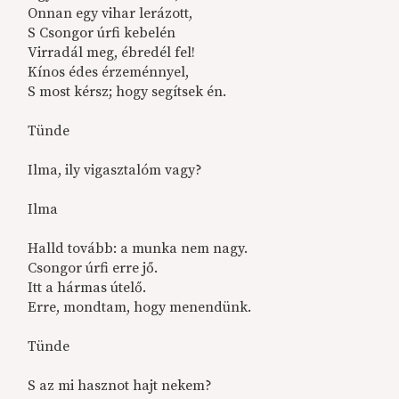
Onnan egy vihar lerázott,
S Csongor úrfi kebelén
Virradál meg, ébredél fel!
Kínos édes érzeménnyel,
S most kérsz; hogy segítsek én.
Tünde
Ilma, ily vigasztalóm vagy?
Ilma
Halld tovább: a munka nem nagy.
Csongor úrfi erre jő.
Itt a hármas útelő.
Erre, mondtam, hogy menendünk.
Tünde
S az mi hasznot hajt nekem?