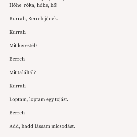
Hőhe! róka, hőhe, hő!
Kurrah, Berreh jőnek.
Kurrah
Mit kerestél?
Berreh
Mit találtál?
Kurrah
Loptam, loptam egy tojást.
Berreh
Add, hadd lássam micsodást.