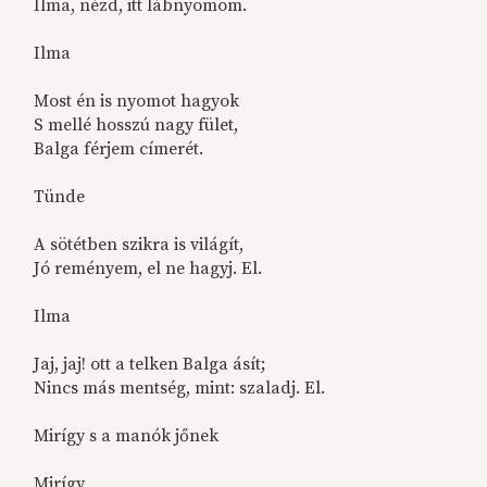
Ilma, nézd, itt lábnyomom.
Ilma
Most én is nyomot hagyok
S mellé hosszú nagy fület,
Balga férjem címerét.
Tünde
A sötétben szikra is világít,
Jó reményem, el ne hagyj. El.
Ilma
Jaj, jaj! ott a telken Balga ásít;
Nincs más mentség, mint: szaladj. El.
Mirígy s a manók jőnek
Mirígy