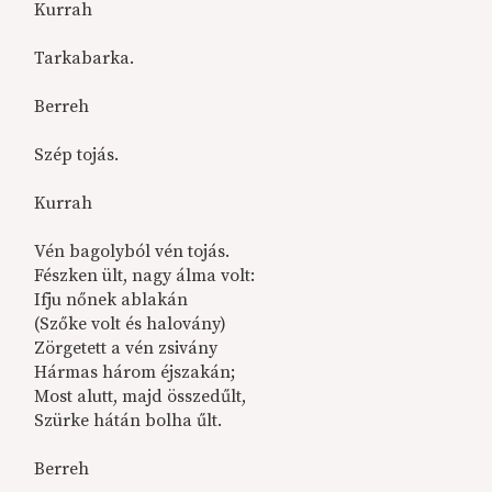
Kurrah
Tarkabarka.
Berreh
Szép tojás.
Kurrah
Vén bagolyból vén tojás.
Fészken ült, nagy álma volt:
Ifju nőnek ablakán
(Szőke volt és halovány)
Zörgetett a vén zsivány
Hármas három éjszakán;
Most alutt, majd összedűlt,
Szürke hátán bolha űlt.
Berreh