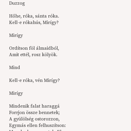
Duzzog
Hőhe, róka, sánta róka.
Kell-e rókahús, Mirígy?
Mirígy
Ordítson föl álmaidból,
Amit ettél, rosz kölyök.
Mind
Kell-e róka, vén Mirígy?
Mirígy
Mindenik falat haraggá
Forrjon össze bennetek;
A gyülölség ostorozzon,
Egymás ellen felhuszítson: