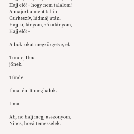
Hajj elő! - hogy nem találom!
A majorba ment talán
Csirkeszív, lúdmáj után.
Hajj ki, lányom, rókalányom,
Hajj elő! -
A bokrokat megzörgetve, el.
Tünde, Ilma
jőnek.
Tünde
Ilma, én itt meghalok.
Ilma
Ah, ne halj meg, asszonyom,
Nincs, hová temesselek.