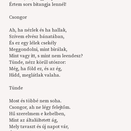
Értem sors bitangja lennél!
Csongor
Ah, ha nézlek és ha hallak,
Szívem elvész bánatában,
És ez egy lélek csekély
Meggondolni, mint birálak,
Mint vagy itt, s mint nem leendesz?
Tünde, nézz körűl utószor:
Még, ha föld ez, és az ég,
Hidd, meglátlak valaha.
Tünde
Most és többé nem soha.
Csongor, ah ne légy felejtőm.
Hű szerelmem e kebelben,
Mint az általültetett ág,
Mely tavaszt és új napot vár,