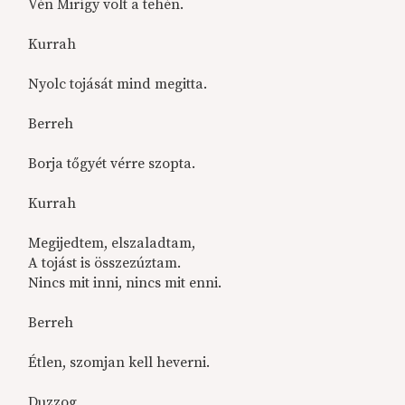
Vén Mirígy volt a tehén.
Kurrah
Nyolc tojását mind megitta.
Berreh
Borja tőgyét vérre szopta.
Kurrah
Megijedtem, elszaladtam,
A tojást is összezúztam.
Nincs mit inni, nincs mit enni.
Berreh
Étlen, szomjan kell heverni.
Duzzog