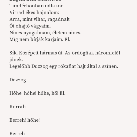
Tündérhonban üdlakon
Virrad ékes hajnalom:
Arra, mint vihar, ragadnak
Őt ohajtó vágyaim.
Nincs nyugalmam, életem nincs.
Míg nem bírják karjaim. El.
Sík. Középett hármas út. Az ördögfiak háromfelől
jőnek.
Legelőbb Duzzog egy rókafiat hajt által a színen.
Duzzog
Hőhe! hőhe! hőhe, hő! El.
Kurrah
Berreh! hőhe!
Berreh