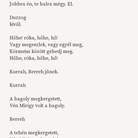
Jobbra én, te balra mégy. El.
Duzzog
kivűl.
Hőhe! róka, hőhe, hő!
Vagy megeszlek, vagy egyél meg,
Körmeim között gebedj meg.
Hőhe, róka, hőhe, hő!
Kurrah, Berreh jőnek.
Kurrah
A bagoly megkergetett,
Vén Mirígy volt a bagoly.
Berreh
A tehén megkergetett,