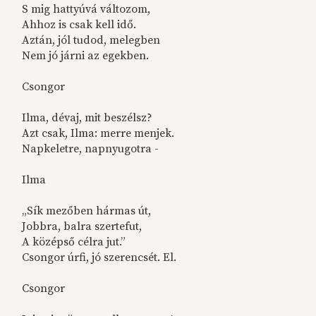
S mig hattyúvá változom,
Ahhoz is csak kell idő.
Aztán, jól tudod, melegben
Nem jó járni az egekben.
Csongor
Ilma, dévaj, mit beszélsz?
Azt csak, Ilma: merre menjek.
Napkeletre, napnyugotra -
Ilma
„Sík mezőben hármas út,
Jobbra, balra szertefut,
A középső célra jut.”
Csongor úrfi, jó szerencsét. El.
Csongor