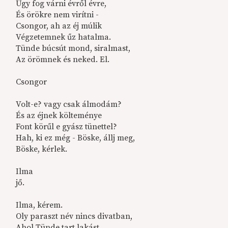
Úgy fog várni évről évre,
És örökre nem virítni -
Csongor, ah az éj múlik
Végzetemnek űz hatalma.
Tünde búcsút mond, siralmast,
Az örömnek és neked. El.
Csongor
Volt-e? vagy csak álmodám?
És az éjnek költeménye
Font körűl e gyász tünettel?
Hah, ki ez még - Böske, állj meg,
Böske, kérlek.
Ilma
jő.
Ilma, kérem.
Oly paraszt név nincs divatban,
Ahol Tünde tart lakást.