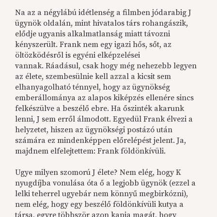
Na az a négylábú idétlenség a filmben jódarabig J
ügynök oldalán, mint hivatalos társ rohangászik,
elődje ugyanis alkalmatlanság miatt távozni
kényszerült. Frank nem egy igazi hős, sőt, az
öltözködésről is egyéni elképzelései
vannak. Ráadásul, csak hogy még nehezebb legyen
az élete, szembesülnie kell azzal a kicsit sem
elhanyagolható ténnyel, hogy az ügynökség
emberállománya az alapos kiképzés ellenére sincs
felkészülve a beszélő ebre. Ha őszinték akarunk
lenni, J sem erről álmodott. Egyedül Frank élvezi a
helyzetet, hiszen az ügynökségi postázó után
számára ez mindenképpen előrelépést jelent. Ja,
majdnem elfelejtettem: Frank földönkívüli.
Ugye milyen szomorú J élete? Nem elég, hogy K
nyugdíjba vonulása óta ő a legjobb ügynök (ezzel a
lelki teherrel ugyebár nem könnyű megbirkózni),
nem elég, hogy egy beszélő földönkívüli kutya a
társa, egyre többször azon kapja magát, hogy