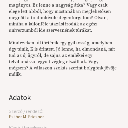
magányos. Ez lenne a nagyság átka? Vagy csak
elege lett abból, hogy mostanában meglehetősen
megnőtt a földönkívüli idegenforgalom? Olyan,
mintha a különféle utazási irodák az egész
univerzumból ide szerveznének túrákat.
Mindezeken túl történik egy gyilkosság, amelyben
úgy tűnik, K is érintett. Jó lenne, ha elmondaná, mit
tud az új ügyről, de sajna az emlékei egy
felvillanással együtt végleg elszálltak. Vagy
mégsem? A válaszon szokás szerint bolygónk jövője
múlik.
Adatok
Szerző / rendező:
Esther M. Friesner
Kiadó / forgalmazó: