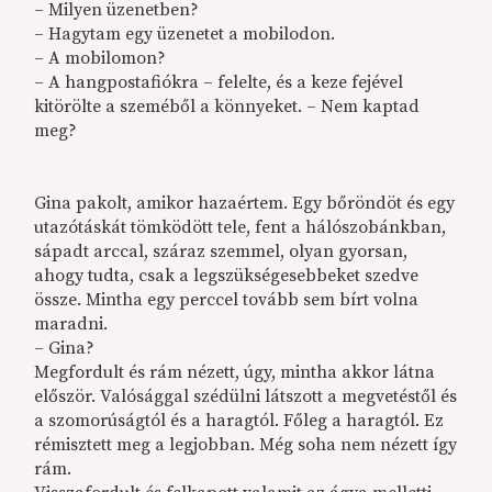
– Milyen üzenetben?
– Hagytam egy üzenetet a mobilodon.
– A mobilomon?
– A hangpostafiókra – felelte, és a keze fejével
kitörölte a szeméből a könnyeket. – Nem kaptad
meg?
Gina pakolt, amikor hazaértem. Egy bőröndöt és egy
utazótáskát tömködött tele, fent a hálószobánkban,
sápadt arccal, száraz szemmel, olyan gyorsan,
ahogy tudta, csak a legszükségesebbeket szedve
össze. Mintha egy perccel tovább sem bírt volna
maradni.
– Gina?
Megfordult és rám nézett, úgy, mintha akkor látna
először. Valósággal szédülni látszott a megvetéstől és
a szomorúságtól és a haragtól. Főleg a haragtól. Ez
rémisztett meg a legjobban. Még soha nem nézett így
rám.