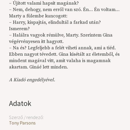
– Újított valami hapsit magának?
– Nem, dehogy, nem erről van szó. Én… Én voltam…
Marty a fülembe kuncogott:
– Harry, kispajtás, elindultál a farkad után?
Ismerem?
– Halálra vagyok rémülve, Marty. Szerintem Gina
végérvényesen itt hagyott.
– Na és? Legfeljebb a felét viheti annak, ami a tiéd.
Ebben nagyot tévedett. Gina kisétált az életemből, és
mindent magával vitt, amit valaha is magamnak
akartam. Gináé lett minden.
A Kiadó engedélyével.
Adatok
Szerző / rendező:
Tony Parsons