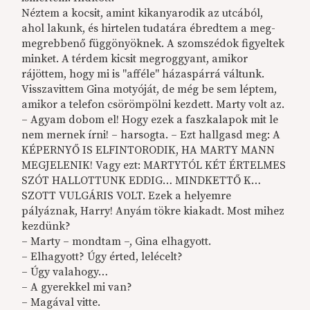
Néztem a kocsit, amint kikanyarodik az utcából,
ahol lakunk, és hirtelen tudatára ébredtem a meg-
megrebbenő függönyöknek. A szomszédok figyeltek
minket. A térdem kicsit megroggyant, amikor
rájöttem, hogy mi is "afféle" házaspárrá váltunk.
Visszavittem Gina motyóját, de még be sem léptem,
amikor a telefon csörömpölni kezdett. Marty volt az.
– Agyam dobom el! Hogy ezek a faszkalapok mit le
nem mernek írni! – harsogta. – Ezt hallgasd meg: A
KÉPERNYŐ IS ELFINTORODIK, HA MARTY MANN
MEGJELENIK! Vagy ezt: MARTYTÓL KÉT ÉRTELMES
SZÓT HALLOTTUNK EDDIG… MINDKETTŐ K…
SZOTT VULGÁRIS VOLT. Ezek a helyemre
pályáznak, Harry! Anyám tökre kiakadt. Most mihez
kezdünk?
– Marty – mondtam –, Gina elhagyott.
– Elhagyott? Úgy érted, lelécelt?
– Úgy valahogy…
– A gyerekkel mi van?
– Magával vitte.