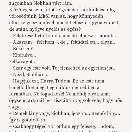
zugomban Siobhan várt rám.
Előzőleg sosem járt itt. Egymásra néztünk és fülig
vörösödtünk. Mitől van az, hogy könnyedén
elbeszélgetsz a nővel, mielőtt először ágyba vinnéd,
de utána nyögve nyelős az egész?
– Felébreszthettél volna, mielőtt elmész – mondta.
– Akartam – feleltem –, de… feküdtél ott… olyan…
– Békésen?
– Kiterülve…
Felkacagott.
– Szar egy este volt. Te jelentetted az egyetlen jót…
– Nézd, Siobhan…
– Hagyjuk ezt, Harry. Tudom. Ez az este nem
ismétlődhet meg. Legalábbis nem ebben a
formában. Ne fogadkozz! Ne mondj olyat, amit
úgysem tartanál be. Tisztában vagyok vele, hogy nős
vagy.
– Remek lány vagy, Siobhan, igazán… Remek lány…
Így is gondoltam.
– Csakhogy téged vár otthon egy feleség. Tudom,