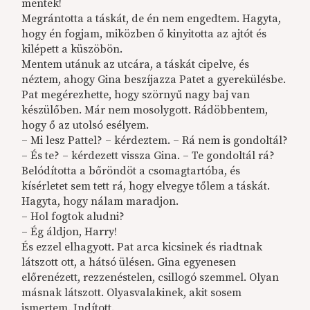
mentek!
Megrántotta a táskát, de én nem engedtem. Hagyta,
hogy én fogjam, miközben ő kinyitotta az ajtót és
kilépett a küszöbön.
Mentem utánuk az utcára, a táskát cipelve, és
néztem, ahogy Gina beszíjazza Patet a gyerekülésbe.
Pat megérezhette, hogy szörnyű nagy baj van
készülőben. Már nem mosolygott. Rádöbbentem,
hogy ő az utolsó esélyem.
– Mi lesz Pattel? – kérdeztem. – Rá nem is gondoltál?
– És te? – kérdezett vissza Gina. – Te gondoltál rá?
Belódította a bőröndöt a csomagtartóba, és
kísérletet sem tett rá, hogy elvegye tőlem a táskát.
Hagyta, hogy nálam maradjon.
– Hol fogtok aludni?
– Ég áldjon, Harry!
És ezzel elhagyott. Pat arca kicsinek és riadtnak
látszott ott, a hátsó ülésen. Gina egyenesen
előrenézett, rezzenéstelen, csillogó szemmel. Olyan
másnak látszott. Olyasvalakinek, akit sosem
ismertem. Indított.