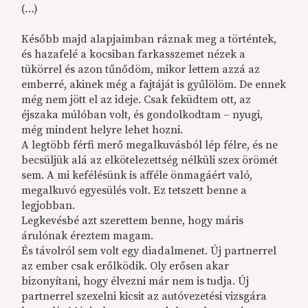
(…)
Később majd alapjaimban ráznak meg a történtek,
és hazafelé a kocsiban farkasszemet nézek a
tükörrel és azon tűnődöm, mikor lettem azzá az
emberré, akinek még a fajtáját is gyűlölöm. De ennek
még nem jött el az ideje. Csak feküdtem ott, az
éjszaka múlóban volt, és gondolkodtam – nyugi,
még mindent helyre lehet hozni.
A legtöbb férfi merő megalkuvásból lép félre, és ne
becsüljük alá az elkötelezettség nélküli szex örömét
sem. A mi kefélésünk is afféle önmagáért való,
megalkuvó egyesülés volt. Ez tetszett benne a
legjobban.
Legkevésbé azt szerettem benne, hogy máris
árulónak éreztem magam.
És távolról sem volt egy diadalmenet. Új partnerrel
az ember csak erőlködik. Oly erősen akar
bizonyítani, hogy élvezni már nem is tudja. Új
partnerrel szexelni kicsit az autóvezetési vizsgára