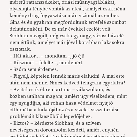
méretű rattanszékeket, óriási műanyagtáblákat;
olyasfajta fénybe vonták az utcát, amilyet csak némi
kemény drog fogyasztása után vizionál az ember.
Gina és én gyakran megfordultunk errefelé szombat
délutánonként. De ez már évekkel ezelőtt volt.
Siobhan navigált, míg csak egy nagy, városi ház elé
nem értünk, amelyet már jóval korábban lakásokra
osztottak.
– Hát akkor… – mondtam –, jó éjt!
– Köszönet – felelte –, mindenért.
– Szóra sem érdemes.
– Figyelj, képtelen lennék máris elaludni. A mai este
után nem menne. Nincs kedved felugrani egy italra?
– Az ital csak ébren tartana – válaszoltam, és
közben utáltam magam, amiért úgy viselkedem, mint
egy nyugdíjas, aki rohan haza védelmet nyújtó
otthonába a kakaójához és a vizelet-visszatartási
problémáit kiküszöbölő lepedőjéhez.
– Biztos? – kérdezte Siobhan, és a szívem
nevetségesen dörömbölni kezdett, amiért enyhén
csalódottnak tűnt. De akár mérget is vettem volna rá,