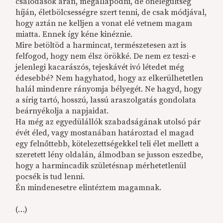
csalódások árán, megállapodni, de önelégültség
híján, életbölcsességre szert tenni, de csak módjával,
hogy aztán ne kelljen a vonat elé vetnem magam
miatta. Ennek így kéne kinéznie.
Mire betöltöd a harmincat, természetesen azt is
felfogod, hogy nem élsz örökké. De nem ez teszi-e
jelenlegi kacarászós, tejeskávét ivó létedet még
édesebbé? Nem hagyhatod, hogy az elkerülhetetlen
halál mindenre rányomja bélyegét. Ne hagyd, hogy
a sírig tartó, hosszú, lassú araszolgatás gondolata
beárnyékolja a napjaidat.
Ha még az egyedülállók szabadságának utolsó pár
évét éled, vagy mostanában határoztad el magad
egy felnőttebb, kötelezettségekkel teli élet mellett a
szeretett lény oldalán, álmodban se jusson eszedbe,
hogy a harmincadik születésnap mérhetetlenül
pocsék is tud lenni.
Én mindenesetre elintéztem magamnak.
(…)