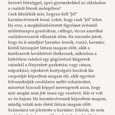
Szerető feleséggel, apró gyermekekkel az oldaladon
a családi fészek melegében?
Csak kitalálták már, hogyan kell "jól"
harmincévesnek lenni. Lehet, hogy csak "jól" lehet.
Ha erre, a megkülönböztetett figyelmet érdemlő
születésnapra gondoltam, csillogó, vicces amerikai
családsorozatok villantak elém. Ha eszembe jutott,
hogy én is mindjárt harminc leszek, vonzó, harminc
körüli házaspárt láttam magam előtt, akik a
tinédzserek hevületével ölelkeznek, miközben a
háttérben valahol egy gügyörésző kisgyerek
csúszkál a fényesített parkettán; vagy csinos,
sziporkázó, tejeskávét kortyolgató barátok kis
csoportját képzeltem magam elé, akik egyrészt
felvonultatják csodálatra méltó ruhatárukat,
másrészt fancsali képpel merengenek azon, hogy
már megint nem jött össze egy randevú. Hát ez volt
az én bajom. Ha harmincévesnek képzeltem magam,
mindig valaki más életét láttam magam előtt.
Számomra ezt jelentette a harminc: felnőni, de nem