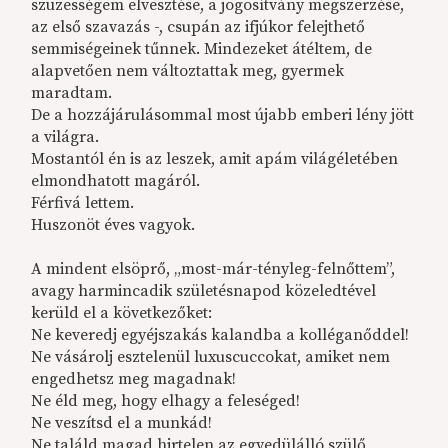
szüzességem elvesztése, a jogosítvány megszerzése,
az első szavazás -, csupán az ifjúkor felejthető
semmiségeinek tűnnek. Mindezeket átéltem, de
alapvetően nem változtattak meg, gyermek
maradtam.
De a hozzájárulásommal most újabb emberi lény jött
a világra.
Mostantól én is az leszek, amit apám világéletében
elmondhatott magáról.
Férfivá lettem.
Huszonöt éves vagyok.
A mindent elsöprő, „most-már-tényleg-felnőttem”,
avagy harmincadik születésnapod közeledtével
kerüld el a következőket:
Ne keveredj egyéjszakás kalandba a kolléganőddel!
Ne vásárolj esztelenül luxuscuccokat, amiket nem
engedhetsz meg magadnak!
Ne éld meg, hogy elhagy a feleséged!
Ne veszítsd el a munkád!
Ne találd magad hirtelen az egyedülálló szülő