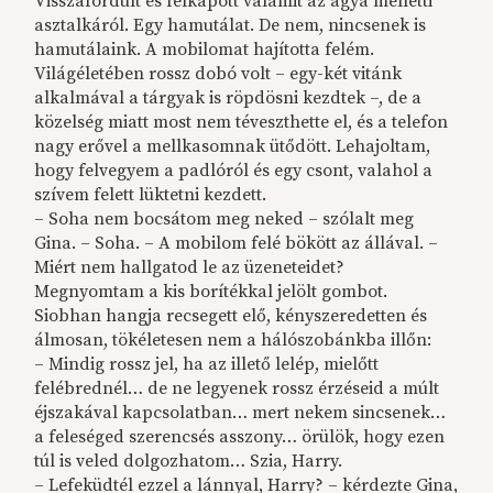
Visszafordult és felkapott valamit az ágya melletti
asztalkáról. Egy hamutálat. De nem, nincsenek is
hamutálaink. A mobilomat hajította felém.
Világéletében rossz dobó volt – egy-két vitánk
alkalmával a tárgyak is röpdösni kezdtek –, de a
közelség miatt most nem téveszthette el, és a telefon
nagy erővel a mellkasomnak ütődött. Lehajoltam,
hogy felvegyem a padlóról és egy csont, valahol a
szívem felett lüktetni kezdett.
– Soha nem bocsátom meg neked – szólalt meg
Gina. – Soha. – A mobilom felé bökött az állával. –
Miért nem hallgatod le az üzeneteidet?
Megnyomtam a kis borítékkal jelölt gombot.
Siobhan hangja recsegett elő, kényszeredetten és
álmosan, tökéletesen nem a hálószobánkba illőn:
– Mindig rossz jel, ha az illető lelép, mielőtt
felébrednél… de ne legyenek rossz érzéseid a múlt
éjszakával kapcsolatban… mert nekem sincsenek…
a feleséged szerencsés asszony… örülök, hogy ezen
túl is veled dolgozhatom… Szia, Harry.
– Lefeküdtél ezzel a lánnyal, Harry? – kérdezte Gina,