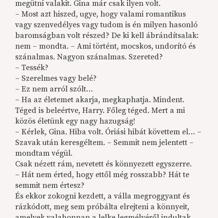
megütni valakit. Gina már csak ilyen volt.
– Most azt hiszed, ugye, hogy valami romantikus
vagy szenvedélyes vagy tudom is én milyen hasonló
baromságban volt részed? De ki kell ábrándítsalak:
nem – mondta. – Ami történt, mocskos, undorító és
szánalmas. Nagyon szánalmas. Szereted?
– Tessék?
– Szerelmes vagy belé?
– Ez nem arról szólt…
– Ha az életemet akarja, megkaphatja. Mindent.
Téged is beleértve, Harry. Főleg téged. Mert a mi
közös életünk egy nagy hazugság!
– Kérlek, Gina. Hiba volt. Óriási hibát követtem el… –
Szavak után keresgéltem. – Semmit nem jelentett –
mondtam végül.
Csak nézett rám, nevetett és könnyezett egyszerre.
– Hát nem érted, hogy ettől még rosszabb? Hát te
semmit nem értesz?
És ekkor zokogni kezdett, a válla megroggyant és
rázkódott, meg sem próbálta elrejteni a könnyeit,
amelyek valahonnan a lelke legmélyéről indultak.