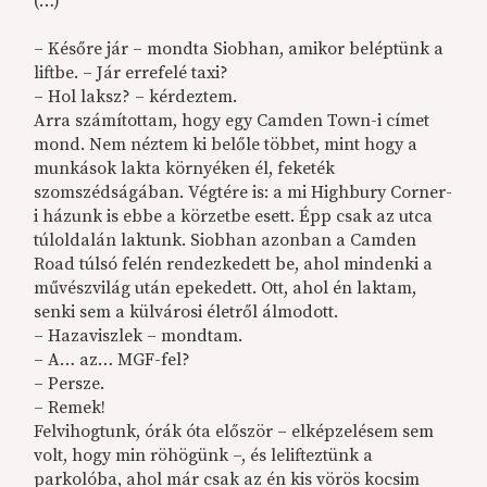
(…)
– Későre jár – mondta Siobhan, amikor beléptünk a
liftbe. – Jár errefelé taxi?
– Hol laksz? – kérdeztem.
Arra számítottam, hogy egy Camden Town-i címet
mond. Nem néztem ki belőle többet, mint hogy a
munkások lakta környéken él, feketék
szomszédságában. Végtére is: a mi Highbury Corner-
i házunk is ebbe a körzetbe esett. Épp csak az utca
túloldalán laktunk. Siobhan azonban a Camden
Road túlsó felén rendezkedett be, ahol mindenki a
művészvilág után epekedett. Ott, ahol én laktam,
senki sem a külvárosi életről álmodott.
– Hazaviszlek – mondtam.
– A… az… MGF-fel?
– Persze.
– Remek!
Felvihogtunk, órák óta először – elképzelésem sem
volt, hogy min röhögünk –, és lelifteztünk a
parkolóba, ahol már csak az én kis vörös kocsim