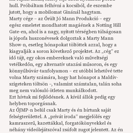
hull. Próbáltam felhívni a kocsiból, de eszembe
jutott, hogy a mobilomat Ginánál hagytam.
Marty cége – az Őrült Jó Mann Produkció – egy
egész emeletet mondhatott magáének a Notting Hill
Gate-en, ahol is a nagy, nyitott térségben túlságosan
is jópofa huszonévesek dolgoztak a Marty Mann
Show-n, esetleg hónapokat töltöttek azzal, hogy a
kiagyalják a soron következő projektet. Az „cég” ez
idő tájt, egy okos embereknek való műveltségi
vetélkedőn, egy alternatív utazási műsoron, és egy
könnyűbúvár-tanfolyamon – ez utóbbi lehetővé tette
volna Marty számára, hogy hat hónapot a Maldív-
szigeteken töltsön –, valamint számtalan, talán soha
meg nem valósuló ötleten munkálkodott.
Ezt hívtuk mi fejlődésnek. A kívül állók pedig egy
helyben toporgásnak.
Az ŐJMP-n belül csak Marty és én bírtunk saját
felségterülettel. A „privát iroda” megjelölés egy
kamraszerű, kazettákkal, forgatókönyvekkel és
néhány videólejátszóval zsúfolt zugot jelentett. Az én