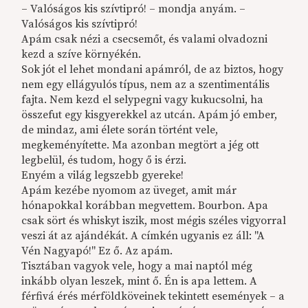
– Valóságos kis szívtipró! – mondja anyám. –
Valóságos kis szívtipró!
Apám csak nézi a csecsemőt, és valami olvadozni
kezd a szíve környékén.
Sok jót el lehet mondani apámról, de az biztos, hogy
nem egy ellágyulós típus, nem az a szentimentális
fajta. Nem kezd el selypegni vagy kukucsolni, ha
összefut egy kisgyerekkel az utcán. Apám jó ember,
de mindaz, ami élete során történt vele,
megkeményítette. Ma azonban megtört a jég ott
legbelül, és tudom, hogy ő is érzi.
Enyém a világ legszebb gyereke!
Apám kezébe nyomom az üveget, amit már
hónapokkal korábban megvettem. Bourbon. Apa
csak sört és whiskyt iszik, most mégis széles vigyorral
veszi át az ajándékát. A címkén ugyanis ez áll: "A
Vén Nagyapó!" Ez ő. Az apám.
Tisztában vagyok vele, hogy a mai naptól még
inkább olyan leszek, mint ő. Én is apa lettem. A
férfivá érés mérföldköveinek tekintett események – a