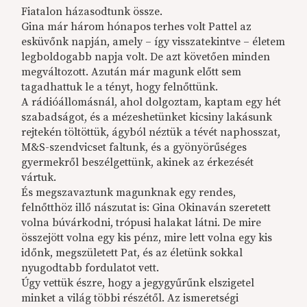
Fiatalon házasodtunk össze.
Gina már három hónapos terhes volt Pattel az
esküvőnk napján, amely – így visszatekintve – életem
legboldogabb napja volt. De azt követően minden
megváltozott. Azután már magunk előtt sem
tagadhattuk le a tényt, hogy felnőttünk.
A rádióállomásnál, ahol dolgoztam, kaptam egy hét
szabadságot, és a mézeshetünket kicsiny lakásunk
rejtekén töltöttük, ágyból néztük a tévét naphosszat,
M&S-szendvicset faltunk, és a gyönyörűséges
gyermekről beszélgettünk, akinek az érkezését
vártuk.
És megszavaztunk magunknak egy rendes,
felnőtthöz illő nászutat is: Gina Okinaván szeretett
volna búvárkodni, trópusi halakat látni. De mire
összejött volna egy kis pénz, mire lett volna egy kis
időnk, megszületett Pat, és az életünk sokkal
nyugodtabb fordulatot vett.
Úgy vettük észre, hogy a jegygyűrűnk elszigetel
minket a világ többi részétől. Az ismeretségi