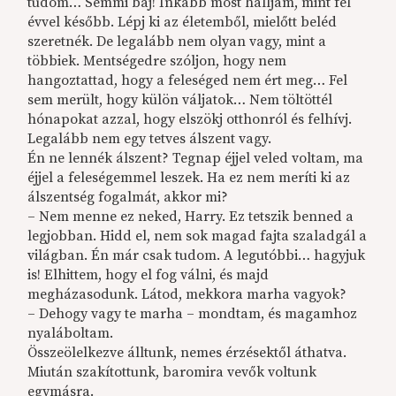
tudom… Semmi baj! Inkább most halljam, mint fél
évvel később. Lépj ki az életemből, mielőtt beléd
szeretnék. De legalább nem olyan vagy, mint a
többiek. Mentségedre szóljon, hogy nem
hangoztattad, hogy a feleséged nem ért meg… Fel
sem merült, hogy külön váljatok… Nem töltöttél
hónapokat azzal, hogy elszökj otthonról és felhívj.
Legalább nem egy tetves álszent vagy.
Én ne lennék álszent? Tegnap éjjel veled voltam, ma
éjjel a feleségemmel leszek. Ha ez nem meríti ki az
álszentség fogalmát, akkor mi?
– Nem menne ez neked, Harry. Ez tetszik benned a
legjobban. Hidd el, nem sok magad fajta szaladgál a
világban. Én már csak tudom. A legutóbbi… hagyjuk
is! Elhittem, hogy el fog válni, és majd
megházasodunk. Látod, mekkora marha vagyok?
– Dehogy vagy te marha – mondtam, és magamhoz
nyaláboltam.
Összeölelkezve álltunk, nemes érzésektől áthatva.
Miután szakítottunk, baromira vevők voltunk
egymásra.