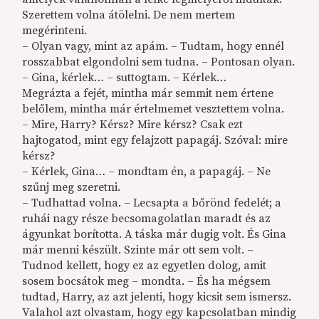
Szerettem volna átölelni. De nem mertem
megérinteni.
– Olyan vagy, mint az apám. – Tudtam, hogy ennél
rosszabbat elgondolni sem tudna. – Pontosan olyan.
– Gina, kérlek… – suttogtam. – Kérlek…
Megrázta a fejét, mintha már semmit nem értene
belőlem, mintha már értelmemet vesztettem volna.
– Mire, Harry? Kérsz? Mire kérsz? Csak ezt
hajtogatod, mint egy felajzott papagáj. Szóval: mire
kérsz?
– Kérlek, Gina… – mondtam én, a papagáj. – Ne
szűnj meg szeretni.
– Tudhattad volna. – Lecsapta a bőrönd fedelét; a
ruhái nagy része becsomagolatlan maradt és az
ágyunkat borította. A táska már dugig volt. És Gina
már menni készült. Szinte már ott sem volt. –
Tudnod kellett, hogy ez az egyetlen dolog, amit
sosem bocsátok meg – mondta. – És ha mégsem
tudtad, Harry, az azt jelenti, hogy kicsit sem ismersz.
Valahol azt olvastam, hogy egy kapcsolatban mindig