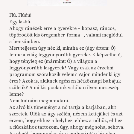
Fiú. Fiúúú!
Egy kisfiú.
Ahogy ránézek erre a gyerekre – kopasz, ráncos,
töpörödött kis öregember-forma –, valami meglódul
a bensőmben.
Mert teljesen úgy néz ki, mintha ez (úgy értem: Ő)
lenne a világ leggyönyörűbb gyereke. Elképzelhető,
hogy tényleg ez (mármint: Ő) a világon a
leggyönyörűbb kisgyerek? Vagy csak az érzelmi
programom szórakozik velem? Vajon mindenki így
érez? Azok is, akiknek egészen hétköznapi babájuk
születik? A mi kis pockunk valóban ilyen meseszép
lenne?
Nem tudnám megmondani.
Az alvó kis tüneményt a nő tartja a karjában, akit
szeretek. Ülök az ágy szélén, nézem kettejüket és azt
érzem, hogy ehhez a helyhez, ehhez a nőhöz, ehhez
a fiúcskához tartozom, úgy, ahogy még soha, sehova.
Az elmúlt huszonnégy óra izgalmai után hirtelen