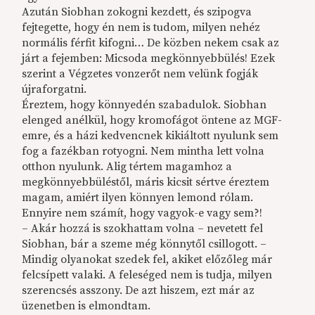
Azután Siobhan zokogni kezdett, és szipogva
fejtegette, hogy én nem is tudom, milyen nehéz
normális férfit kifogni… De közben nekem csak az
járt a fejemben: Micsoda megkönnyebbülés! Ezek
szerint a Végzetes vonzerőt nem velünk fogják
újraforgatni.
Éreztem, hogy könnyedén szabadulok. Siobhan
elenged anélkül, hogy kromofágot öntene az MGF-
emre, és a házi kedvencnek kikiáltott nyulunk sem
fog a fazékban rotyogni. Nem mintha lett volna
otthon nyulunk. Alig tértem magamhoz a
megkönnyebbüléstől, máris kicsit sértve éreztem
magam, amiért ilyen könnyen lemond rólam.
Ennyire nem számít, hogy vagyok-e vagy sem?!
– Akár hozzá is szokhattam volna – nevetett fel
Siobhan, bár a szeme még könnytől csillogott. –
Mindig olyanokat szedek fel, akiket előzőleg már
felcsípett valaki. A feleséged nem is tudja, milyen
szerencsés asszony. De azt hiszem, ezt már az
üzenetben is elmondtam.