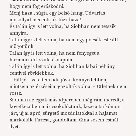
hogy nem fog erősködni.
Menj haza!, súgta egy belső hang. Udvarias
mosollyal biccents, és tűzz haza!
És talán így is lett volna, ha Siobhan nem tetszik
annyira.
Talán így is lett volna, ha nem egy pocsék este áll
mögöttünk.
Talán így is lett volna, ha nem fenyeget a
harmincadik születésnapom.
Talán így is lett volna, ha Siobhan lábai néhány
centivel rövidebbek.
– Hát jó – vetettem oda jóval könnyedebben,
mintsem az érzéseim igazolták volna. – Ötletnek nem
rossz.
Siobhan az egyik másodpercben még rám meredt, a
következőben már csókolóztunk, keze a tarkómon
járt, ujjai apró, sürgető mozdulatokkal a hajamat
markolták. Furcsa, gondoltam. Gina sosem csinál
ilyet.