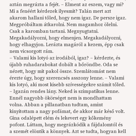
aztán megrázta a fejét. – Elment az eszem, vagy mi?
Mi a fenéért kérdezek ilyesmit? Talán mert azt
akarom hallani tőled, hogy nem igaz. De persze igaz.
Megpróbáltam átkarolni. Nem magamhoz ölelni.
Csak a karomban tartani. Megnyugtatni.
Megakadályozni, hogy elmenjen. Megakadályozni,
hogy elhagyjon. Lerázta magáról a kezem, épp csak
nem vicsorgott rám.
– Valami kis lotyó az irodából, igaz? – kérdezte, és
újabb ruhadarabokat dobált a bőröndbe. Oda se
nézett, hogy mit pakol össze. Szemlátomást nem
érezte úgy, hogy szerencsés asszony lenne. – Valami
kis lotyó, aki most kisebb szívességekre számít tőled.
– Igazán rendes lány. Neked is szimpatikus lenne.
Ennél nagyobb ökörséget nem is mondhattam
volna. Abban a pillanatban tudtam, amint
kinyitottam a nagy pofámat, de akkor már késő volt.
Gina odalépett elém és lekevert egy kőkemény
pofont. Láttam, hogy megrázkódik a fájdalomtól és
a szemét elöntik a könnyek. Azt se tudta, hogyan kell