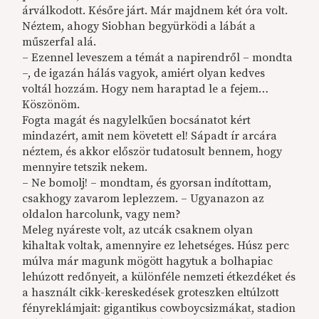
árválkodott. Későre járt. Már majdnem két óra volt.
Néztem, ahogy Siobhan begyürködi a lábát a
műszerfal alá.
– Ezennel leveszem a témát a napirendről – mondta
–, de igazán hálás vagyok, amiért olyan kedves
voltál hozzám. Hogy nem haraptad le a fejem…
Köszönöm.
Fogta magát és nagylelkűen bocsánatot kért
mindazért, amit nem követett el! Sápadt ír arcára
néztem, és akkor először tudatosult bennem, hogy
mennyire tetszik nekem.
– Ne bomolj! – mondtam, és gyorsan indítottam,
csakhogy zavarom leplezzem. – Ugyanazon az
oldalon harcolunk, vagy nem?
Meleg nyáreste volt, az utcák csaknem olyan
kihaltak voltak, amennyire ez lehetséges. Húsz perc
múlva már magunk mögött hagytuk a bolhapiac
lehúzott redőnyeit, a különféle nemzeti étkezdéket és
a használt cikk-kereskedések groteszken eltúlzott
fényreklámjait: gigantikus cowboycsizmákat, stadion