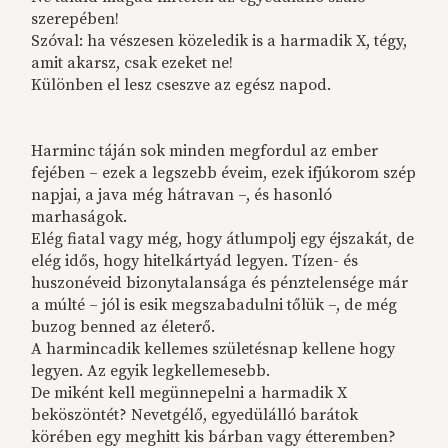
szerepében!
Szóval: ha vészesen közeledik is a harmadik X, tégy,
amit akarsz, csak ezeket ne!
Különben el lesz cseszve az egész napod.
Harminc táján sok minden megfordul az ember
fejében – ezek a legszebb éveim, ezek ifjúkorom szép
napjai, a java még hátravan –, és hasonló
marhaságok.
Elég fiatal vagy még, hogy átlumpolj egy éjszakát, de
elég idős, hogy hitelkártyád legyen. Tízen- és
huszonéveid bizonytalansága és pénztelensége már
a múlté – jól is esik megszabadulni tőlük –, de még
buzog benned az életerő.
A harmincadik kellemes születésnap kellene hogy
legyen. Az egyik legkellemesebb.
De miként kell megünnepelni a harmadik X
beköszöntét? Nevetgélő, egyedülálló barátok
körében egy meghitt kis bárban vagy étteremben?