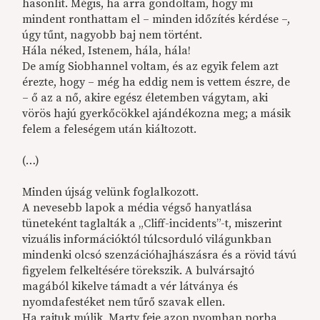
hasonlít. Mégis, ha arra gondoltam, hogy mi
mindent ronthattam el – minden időzítés kérdése –,
úgy tűnt, nagyobb baj nem történt.
Hála néked, Istenem, hála, hála!
De amíg Siobhannel voltam, és az egyik felem azt
érezte, hogy – még ha eddig nem is vettem észre, de
– ő az a nő, akire egész életemben vágytam, aki
vörös hajú gyerkőcökkel ajándékozna meg; a másik
felem a feleségem után kiáltozott.
(…)
Minden újság velünk foglalkozott.
A nevesebb lapok a média végső hanyatlása
tüneteként taglalták a „Cliff-incidents”-t, miszerint
vizuális információktól túlcsorduló világunkban
mindenki olcsó szenzációhajhászásra és a rövid távú
figyelem felkeltésére törekszik. A bulvársajtó
magából kikelve támadt a vér látványa és
nyomdafestéket nem tűrő szavak ellen.
Ha rajtuk múlik, Marty feje azon nyomban porba