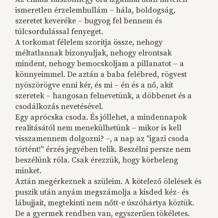
ismeretlen érzelemhullám – hála, boldogság,
szeretet keveréke – bugyog fel bennem és
túlcsordulással fenyeget.
A torkomat félelem szorítja össze, nehogy
méltatlannak bizonyuljak, nehogy elrontsak
mindent, nehogy bemocskoljam a pillanatot – a
könnyeimmel. De aztán a baba felébred, rögvest
nyöszörögve enni kér, és mi – én és a nő, akit
szeretek – hangosan felnevetünk, a döbbenet és a
csodálkozás nevetésével.
Egy aprócska csoda. És jóllehet, a mindennapok
realitásától nem menekülhetünk – mikor is kell
visszamennem dolgozni? –, a nap az "igazi csoda
történt!" érzés jegyében telik. Beszélni persze nem
beszélünk róla. Csak érezzük, hogy körbeleng
minket.
Aztán megérkeznek a szüleim. A kötelező ölelések és
puszik után anyám megszámolja a kisded kéz- és
lábujjait, megtekinti nem nőtt-e úszóhártya köztük.
De a gyermek rendben van, egyszerűen tökéletes.