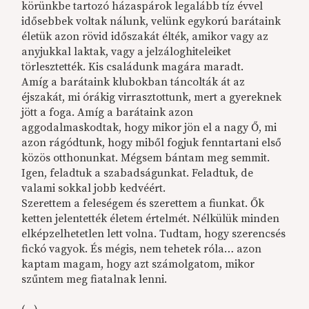
körünkbe tartozó házaspárok legalább tíz évvel
idősebbek voltak nálunk, velünk egykorú barátaink
életük azon rövid időszakát élték, amikor vagy az
anyjukkal laktak, vagy a jelzáloghiteleiket
törlesztették. Kis családunk magára maradt.
Amíg a barátaink klubokban táncolták át az
éjszakát, mi órákig virrasztottunk, mert a gyereknek
jött a foga. Amíg a barátaink azon
aggodalmaskodtak, hogy mikor jön el a nagy Ő, mi
azon rágódtunk, hogy miből fogjuk fenntartani első
közös otthonunkat. Mégsem bántam meg semmit.
Igen, feladtuk a szabadságunkat. Feladtuk, de
valami sokkal jobb kedvéért.
Szerettem a feleségem és szerettem a fiunkat. Ők
ketten jelentették életem értelmét. Nélkülük minden
elképzelhetetlen lett volna. Tudtam, hogy szerencsés
fickó vagyok. És mégis, nem tehetek róla… azon
kaptam magam, hogy azt számolgatom, mikor
szűntem meg fiatalnak lenni.