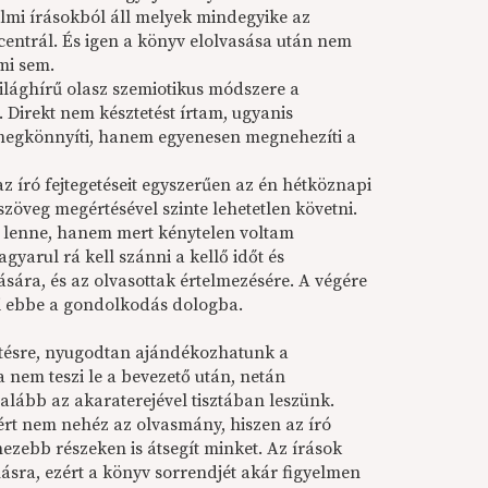
lmi írásokból áll melyek mindegyike az
entrál. És igen a könyv elolvasása után nem
mi sem.
ilághírű olasz szemiotikus módszere a
 Direkt nem késztetést írtam, ugyanis
egkönnyíti, hanem egyenesen megnehezíti a
 az író fejtegetéseit egyszerűen az én hétköznapi
zöveg megértésével szinte lehetetlen követni.
 lenne, hanem mert kénytelen voltam
gyarul rá kell szánni a kellő időt és
sára, és az olvasottak értelmezésére. A végére
ni ebbe a gondolkodás dologba.
entésre, nyugodtan ajándékozhatunk a
 nem teszi le a bevezető után, netán
lább az akaraterejével tisztában leszünk.
ért nem nehéz az olvasmány, hiszen az író
ezebb részeken is átsegít minket. Az írások
sra, ezért a könyv sorrendjét akár figyelmen