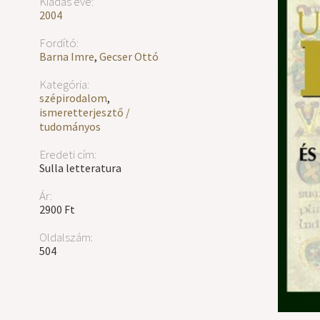
Kiadás éve:
2004
Fordító:
Barna Imre
,
Gecser Ottó
Kategória:
szépirodalom
,
ismeretterjesztő /
tudományos
Eredeti cím:
Sulla letteratura
Ár:
2900 Ft
Oldalszám:
504