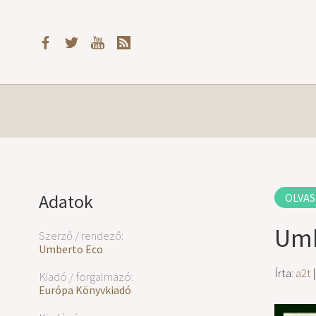
Adatok
OLVAS
Umb
Szerző / rendező:
Umberto Eco
Írta:
a2t
|
Kiadó / forgalmazó:
Európa Könyvkiadó