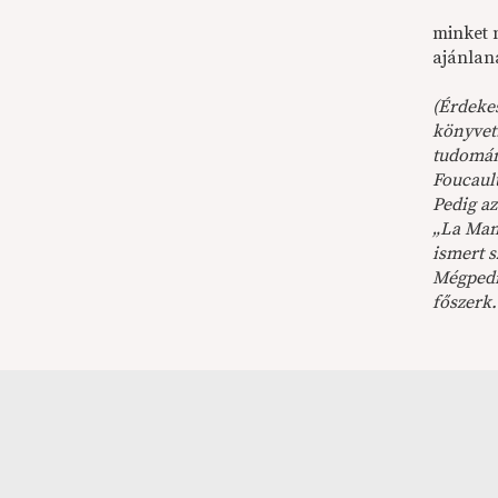
minket 
ajánlan
(Érdeke
könyvet
tudomán
Foucault
Pedig az
„La Manc
ismert s
Mégpedi
főszerk.