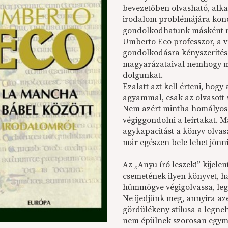
bevezetőben olvasható, alka
irodalom problémájára konc
gondolkodhatunk másként 
Umberto Eco professzor, a v
gondolkodásra kényszerítés.
magyarázataival nemhogy m
dolgunkat.
Ezalatt azt kell érteni, hogy
agyammal, csak az olvasott s
Nem azért mintha homályos
végiggondolni a leírtakat. Ma
agykapacitást a könyv olvasá
már egészen bele lehet jön
Az „Anyu író leszek!” kijel
csemetének ilyen könyvet, ha
hümmögve végigolvassa, lega
Ne ijedjünk meg, annyira az
gördülékeny stílusa a legneh
nem épülnek szorosan egymá