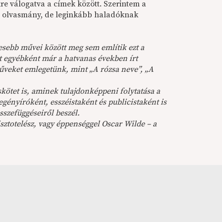
kre válogatva a címek között. Szerintem a
es olvasmány, de leginkább haladóknak
esebb művei között meg sem említik ezt a
t egyébként már a hatvanas években írt
űveket emlegetünk, mint „A rózsa neve”, „A
skötet is, aminek tulajdonképpeni folytatása a
gényíróként, esszéistaként és publicistaként is
sszefüggéseiről beszél.
sztotelész, vagy éppenséggel Oscar Wilde – a