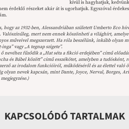
kívül is hagyhatjuk, kedvün
nem érdeklő részeket akár át is ugorhatjuk. Egyszóval érdek
ám.
s, hogy az 1932-ben, Alessandriában született Umberto Eco hír
. Valószínűleg, mert nem ennek köszönheti a világhírt, amelye
yos műveivel megszerzett. Ha róla beszélünk, inkább olyan m
-inga” vagy „A tegnap szigete”.
 ő nevéhez fűződik a „Hat séta a fikció erdejében” című előadá
ha és Bábel között” című esszékötet, amelyben a tudósként, re
zerző az irodalom funkcióiról, működéséről és az élettel való ö
g olyan nevek kapcsán, mint Dante, Joyce, Nerval, Borges, Ari
 megjegyzése.)
KAPCSOLÓDÓ TARTALMAK