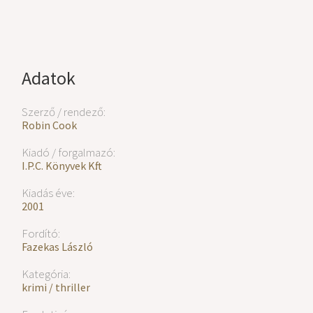
Adatok
Szerző / rendező:
Robin Cook
Kiadó / forgalmazó:
I.P.C. Könyvek Kft.
Kiadás éve:
2001
Fordító:
Fazekas László
Kategória:
krimi / thriller