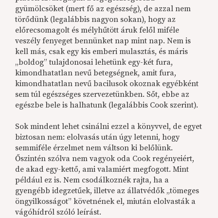
gyümölcsöket (mert fő az egészség), de azzal nem
törődünk (legalábbis nagyon sokan), hogy az
előrecsomagolt és mélyhűtött áruk felől miféle
veszély fenyeget bennünket nap mint nap. Nem is
kell más, csak egy kis emberi mulasztás, és máris
„boldog” tulajdonosai lehetünk egy-két fura,
kimondhatatlan nevű betegségnek, amit fura,
kimondhatatlan nevű bacilusok okoznak egyébként
sem túl egészséges szervezetünkben. Sőt, ebbe az
egészbe bele is halhatunk (legalábbis Cook szerint).
Sok mindent lehet csinálni ezzel a könyvvel, de egyet
biztosan nem: elolvasás után úgy letenni, hogy
semmiféle érzelmet nem váltson ki belőlünk.
Őszintén szólva nem vagyok oda Cook regényeiért,
de akad egy-kettő, ami valamiért megfogott. Mint
például ez is. Nem csodálkoznék rajta, ha a
gyengébb idegzetűek, illetve az állatvédők „tömeges
öngyilkosságot” követnének el, miután elolvasták a
vágóhídról szóló leírást.