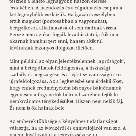
tesznek a lehető legnagyobb haszon elérése
érdekében. A hazudozás és a rágalmazás csupán a
két legenyhébb eszközük. Ha igazán veszélyben
érzik magukat (pontosabban a vagyonukat),
bérgyilkosok alkalmazásától sem riadnak vissza.
Persze nem azokat fogják levadásztatni, akik nem
akarnak hamburgert enni, hanem akik túl
kíváncsiak bizonyos dolgokat illetően.
Mint például az olyan jelentéktelennek „apróságok”,
mint a beteg állatok feldolgozása, a tisztasági
szabályok megszegése és a lejárt szavatosságú áru
újrafeldolgozása. Az a legkevésbé sem érdekli őket,
hogy ennek eredményeként bizonyos baktériumok
egyenesen a fogyasztók bélrendszerében fejtik ki
nemkívánatos ténykedésüket. Hiszen nem nekik fáj.
És nem is ők halnak bele.
Az emberek többsége a kényelmes tudatlanságot
választja, ha az ivóvizéről és ennivalójáról van szó. A
piacon kiválogatjuk a legegészségesebb