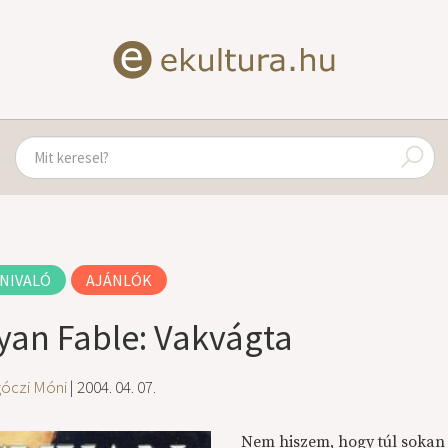
NIVALÓ
AJÁNLÓK
yan Fable: Vakvágta
góczi Móni
| 2004. 04. 07.
Nem hiszem, hogy túl sokan