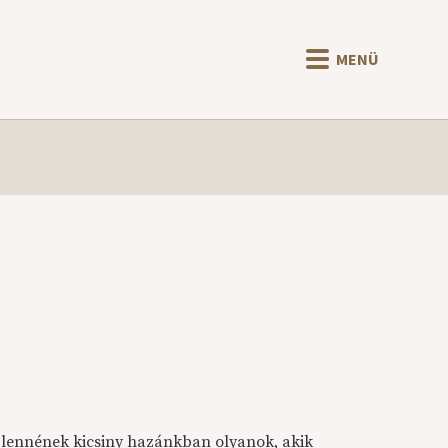
MENÜ
 lennének kicsiny hazánkban olyanok, akik