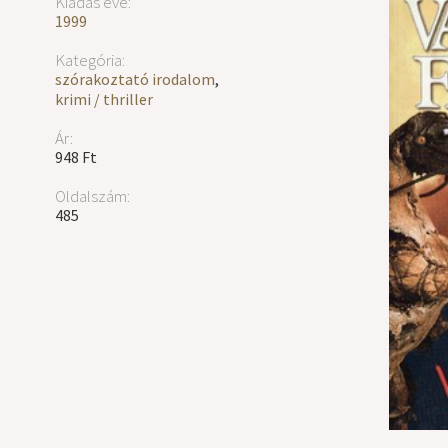
Kiadás éve:
1999
Kategória:
szórakoztató irodalom
,
krimi / thriller
Ár:
948 Ft
Oldalszám:
485