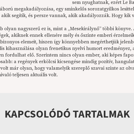
sem nyughatnak, ezért Le B
ború megakadályozása, egy sminkelős sorozatgyilkos lesittelés
 akik segítik, és persze vannak, akik akadályozzák. Hogy kik
 olyan nagyszerű ez is, mint a „Mesekirálynő” többi könyve. A
égek, akiknek ennek ellenére mély és őszinte emberi érzelm
 bizonyos elemeit, hiszen így könnyebben megérthetjük jelenbé
is kihasználása olyan frenetikus nyelvi humort eredményez, a
 fordulhat elő. Szerintem nincs olyan ember, aki képes fapofá
osabb: a regények erkölcsi kicsengése mindig pozitív, hangul
volt már olyan, hogy valamelyik szereplő szavai szinte az olv
aló teljesen aktuális volt.
KAPCSOLÓDÓ TARTALMAK