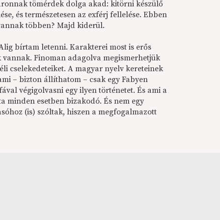
aronnak tömérdek dolga akad: kitörni készülő
e, és természetesen az exférj fellelése. Ebben
 vannak többen? Majd kiderül.
lig bírtam letenni. Karakterei most is erős
eik vannak. Finoman adagolva megismerhetjük
li cselekedeteiket. A magyar nyelv kereteinek
mi – bizton állíthatom – csak egy Fabyen
val végigolvasni egy ilyen történetet. És ami a
ata minden esetben bizakodó. És nem egy
asóhoz (is) szóltak, hiszen a megfogalmazott