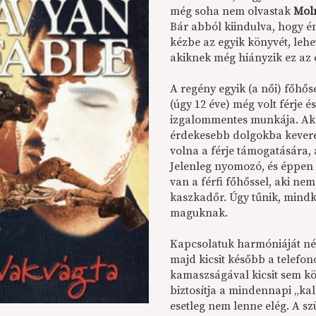
még soha nem olvastak
Mol
Bár abból kiindulva, hogy é
kézbe az egyik könyvét, leh
akiknek még hiányzik ez az 
A regény egyik (a női) főhő
(úgy 12 éve) még volt férje
izgalommentes munkája. Akc
érdekesebb dolgokba kevered
volna a férje támogatására, a
Jelenleg nyomozó, és éppen 
van a férfi főhőssel, aki ne
kaszkadőr. Úgy tűnik, mindk
maguknak.
Kapcsolatuk harmóniáját némi
majd kicsit később a telefo
kamaszságával kicsit sem kön
biztosítja a mindennapi „ka
esetleg nem lenne elég. A s