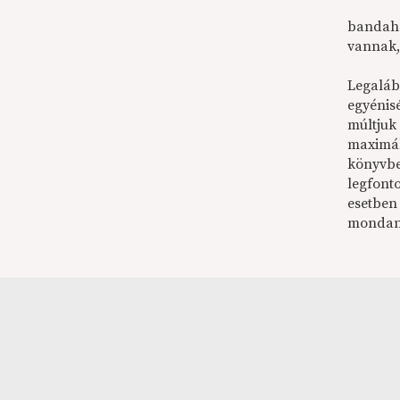
bandahá
vannak,
Legalább
egyénis
múltjuk
maximál
könyvben
legfont
esetben 
mondaniv