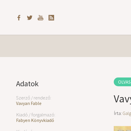
Adatok
OLVAS
Vav
Szerző / rendező:
Vavyan Fable
Írta:
Gal
Kiadó / forgalmazó:
Fabyen Könyvkiadó