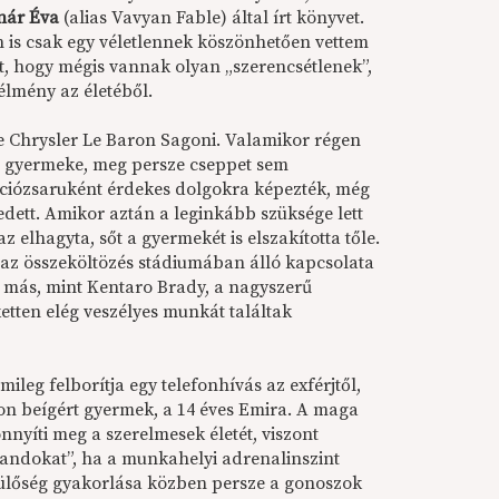
nár Éva
(alias Vavyan Fable) által írt könyvet.
n is csak egy véletlennek köszönhetően vettem
et, hogy mégis vannak olyan „szerencsétlenek”,
élmény az életéből.
se Chrysler Le Baron Sagoni. Valamikor régen
 és gyermeke, meg persze cseppet sem
iózsaruként érdekes dolgokra képezték, még
ett. Amikor aztán a leginkább szüksége lett
z elhagyta, sőt a gyermekét is elszakította tőle.
az összeköltözés stádiumában álló kapcsolata
m más, mint Kentaro Brady, a nagyszerű
etten elég veszélyes munkát találtak
leg felborítja egy telefonhívás az exférjtől,
non beígért gyermek, a 14 éves Emira. A maga
nyíti meg a szerelmesek életét, viszont
landokat”, ha a munkahelyi adrenalinszint
zülőség gyakorlása közben persze a gonoszok