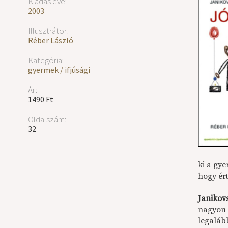
Kiadás éve:
2003
Illusztrátor:
Réber László
Kategória:
gyermek / ifjúsági
Ár:
1490 Ft
Oldalszám:
32
ki a gye
hogy ért
Janikov
nagyon 
legalább