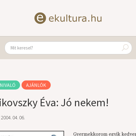
NIVALÓ
AJÁNLÓK
ikovszky Éva: Jó nekem!
 2004. 04. 06.
Gyermekkorom egyik kedven