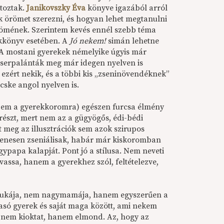
toztak.
Janikovszky Éva
könyve igazából arról
 örömet szerezni, és hogyan lehet megtanulni
römének. Szerintem kevés ennél szebb téma
ekkönyv esetében. A
Jó nekem!
simán lehetne
 A mostani gyerekek némelyike úgyis már
serpalánták meg már idegen nyelven is
 ezért nekik, és a többi kis „zseninövendéknek”
cske angol nyelven is.
em a gyerekkoromra) egészen furcsa élmény
yrészt, mert nem az a gügyögős, édi-bédi
t meg az illusztrációk sem azok szirupos
yenesen zseniálisak, habár már kiskoromban
ypapa kalapját. Pont jó a stílusa. Nem neveti
olvassa, hanem a gyerekhez szól, feltételezve,
yukája, nem nagymamája, hanem egyszerűen a
asó gyerek és saját maga között, ami nekem
ert nem kioktat, hanem elmond. Az, hogy az