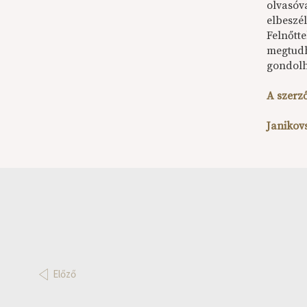
olvasóva
elbeszé
Felnőtt
megtudh
gondolh
A szerző
Janikov
Előző