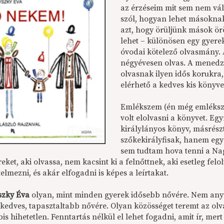
az érzéseim mit sem nem vál
szól, hogyan lehet másoknak
azt, hogy örüljünk mások ö
lehet – különösen egy gyer
óvodai kötelező olvasmány.
négyévesen olvas. A menedz
olvasnak ilyen idős korukra,
elérhető a kedves kis könyve
Emlékszem (én még emléksz
volt elolvasni a könyvet. Eg
királylányos könyv, másrész
szőkekirályfisak, hanem eg
sem tudtam hova tenni a Nag
reket, aki olvassa, nem kacsint ki a felnőttnek, aki esetleg fel
elmezni, és akár elfogadni is képes a leírtakat.
szky Éva
olyan, mint minden gyerek idősebb nővére. Nem an
kedves, tapasztaltabb nővére. Olyan közösséget teremt az olv
is hihetetlen. Fenntartás nélkül el lehet fogadni, amit ír, m