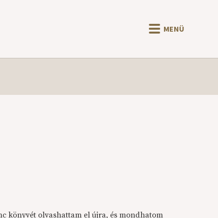
MENÜ
c könyvét olvashattam el újra, és mondhatom