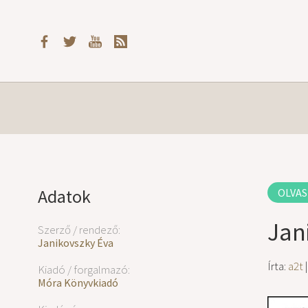
Adatok
OLVAS
Jan
Szerző / rendező:
Janikovszky Éva
Írta:
a2t
|
Kiadó / forgalmazó:
Móra Könyvkiadó