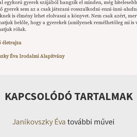
l egykorú gyerek szájából hangzik el minden, még hitelesebbé 
lő gyerek sem az a csak játszani-rosszalkodni-enni-inni-alud
eknek is élmény lehet elolvasni a könyvet. Nem csak azért, me
atjuk belőle, hogy a gyerekek (amilyenek remélhetőleg mi is 
atjuk róluk.
 életrajza
szky Éva Irodalmi Alapítvány
KAPCSOLÓDÓ TARTALMAK
Janikovszky Éva
további művei