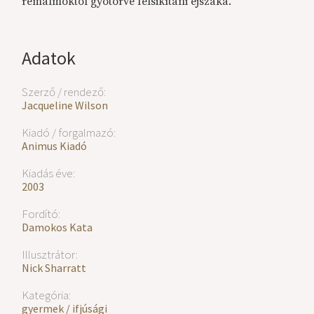
rémálmoktól gyötörve felsikítani éjszaka.
Adatok
Szerző / rendező:
Jacqueline Wilson
Kiadó / forgalmazó:
Animus Kiadó
Kiadás éve:
2003
Fordító:
Damokos Kata
Illusztrátor:
Nick Sharratt
Kategória:
gyermek / ifjúsági