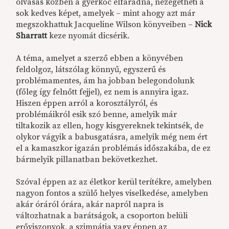
olvasás közben a gyerkőc elfáradna, nézegetheti a
sok kedves képet, amelyek – mint ahogy azt már
megszokhattuk Jacqueline Wilson könyveiben –
Nick
Sharratt
keze nyomát dicsérik.
A téma, amelyet a szerző ebben a könyvében
feldolgoz, látszólag könnyű, egyszerű és
problémamentes, ám ha jobban belegondolunk
(főleg így felnőtt fejjel), ez nem is annyira igaz.
Hiszen éppen arról a korosztályról, és
problémáikról esik szó benne, amelyik már
tiltakozik az ellen, hogy kisgyereknek tekintsék, de
olykor vágyik a babusgatásra, amelyik még nem ért
el a kamaszkor igazán problémás időszakába, de ez
bármelyik pillanatban bekövetkezhet.
Szóval éppen az az életkor kerül terítékre, amelyben
nagyon fontos a szülő helyes viselkedése, amelyben
akár óráról órára, akár napról napra is
változhatnak a barátságok, a csoporton belüli
erőviszonyok, a szimpátia vagy éppen az