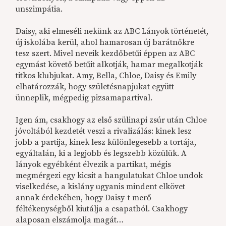
unszimpátia.
Daisy, aki elmeséli nekünk az ABC Lányok történetét,
új iskolába kerül, ahol hamarosan új barátnőkre
tesz szert. Mivel neveik kezdőbetűi éppen az ABC
egymást követő betűit alkotják, hamar megalkotják
titkos klubjukat. Amy, Bella, Chloe, Daisy és Emily
elhatározzák, hogy születésnapjukat együtt
ünneplik, mégpedig pizsamapartival.
Igen ám, csakhogy az első szülinapi zsúr után Chloe
jóvoltából kezdetét veszi a rivalizálás: kinek lesz
jobb a partija, kinek lesz különlegesebb a tortája,
egyáltalán, ki a legjobb és legszebb közülük. A
lányok egyébként élvezik a partikat, mégis
megmérgezi egy kicsit a hangulatukat Chloe undok
viselkedése, a kislány ugyanis mindent elkövet
annak érdekében, hogy Daisy-t merő
féltékenységből kiutálja a csapatból. Csakhogy
alaposan elszámolja magát…