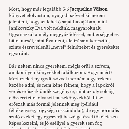
Most, hogy már legalább 5-6
Jacqueline Wilson
könyvet elolvastam, nyugodt szívvel ki merem
jelenteni, hogy az lehet ő saját hazájában, mint
Janikovszky Éva volt nekünk, magyaroknak.
Ugyanazzal a mély meggyőződéssel, emberséggel és
hittel mesél, mint Éva néni, aki írásain keresztül,
szinte észrevétlenül „nevel” felnőtteket és gyerekeket
egyaránt.
Bár nekem nincs gyerekem, mégis örül a szívem,
amikor ilyen könyvekkel találkozom. Hogy miért?
Mert ezeket nyugodt szívvel merném a gyerekem
kezébe adni, és nem kéne félnem, hogy a lapokról
vér és erőszak ömlik szegényre, mint az oly sokáig
előszeretettel olvasott mesekönyvekből. Itt az
erőszak más formái jelennek meg (például
féltékenység, irigység, rosszindulat), de egy normális
szülő ezeket egy egyszerű beszélgetéssel tökéletesen
képes kezelni, és jó eséllyel a gyerek sem fog