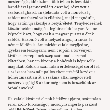
mesterségét, időközben több ízben is lecsukták,
bandájával (amnesztiáért cserébe) részt vett a
szabadságharcban (feladata volt a honvédség
rablott marhával való ellátása), majd megnősült,
hogy aztán újrakezdje a betyáréletet. Ténykedésének
köszönhetően máig ő a leghíresebb betyár. Ám ne
képzeljük azt, hogy csak a magyar pusztán éltek
rablók. Hasonló volt a helyzet angol, francia és
német földön is. Ám mielőtt valaki megijedne,
igyekszem leszögezni, nem csupán a törvényen
kívüliek szerepelnek szép számmal a szerző
kötetében, hanem bizony a hóhérok is képviselik
magukat. Róluk is számtalan érdekességet sorol fel,
a százszor használt pallos eltemetésétől kezdve a
hóhérdinasztián át a szakma által megkövetelt
mestervizsgáig! S akkor még nem is beszéltünk az
örömlányokról.
Ha valaki kíváncsi eleink hétköznapjaira, számtalan
erről szóló furcsaságot, mosolyra ingerlő passzust
talál
Ráth-Végh István
könyvében. A világ,