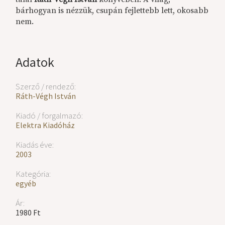
bárhogyan is nézzük, csupán fejlettebb lett, okosabb
nem.
Adatok
Szerző / rendező:
Ráth-Végh István
Kiadó / forgalmazó:
Elektra Kiadóház
Kiadás éve:
2003
Kategória:
egyéb
Ár:
1980 Ft