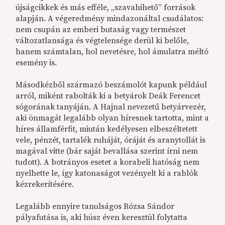
újságcikkek és más efféle, „szavahihető” források
alapján. A végeredmény mindazonáltal csudálatos:
nem csupán az emberi butaság vagy természet
változatlansága és végtelensége derül ki belőle,
hanem számtalan, hol nevetésre, hol ámulatra méltó
esemény is.
Másodkézből származó beszámolót kapunk például
arról, miként rabolták ki a betyárok Deák Ferencet
sógorának tanyáján. A Hajnal nevezetű betyárvezér,
aki önmagát legalább olyan híresnek tartotta, mint a
híres államférfit, miután kedélyesen elbeszéltetett
vele, pénzét, tartalék ruháját, óráját és aranytollát is
magával vitte (bár saját bevallása szerint írni nem
tudott). A botrányos esetet a korabeli hatóság nem
nyelhette le, így katonaságot vezényelt ki a rablók
kézrekerítésére.
Legalább ennyire tanulságos Rózsa Sándor
pályafutása is, aki húsz éven keresztül folytatta