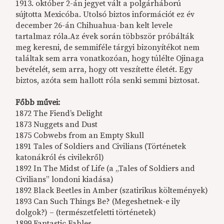
1913. október 2-án jegyet vált a polgárháború
sújtotta Mexicóba. Utolsó biztos információt ez év
december 26-án Chihuahua-ban kelt levele
tartalmaz róla.Az évek során többször próbálták
meg keresni, de semmiféle tárgyi bizonyítékot nem
találtak sem arra vonatkozóan, hogy túlélte Ojinaga
bevételét, sem arra, hogy ott veszítette életét. Egy
biztos, azóta sem hallott róla senki semmi biztosat.
Főbb művei:
1872 The Fiend’s Delight
1873 Nuggets and Dust
1875 Cobwebs from an Empty Skull
1891 Tales of Soldiers and Civilians (Történetek
katonákról és civilekről)
1892 In The Midst of Life (a „Tales of Soldiers and
Civilians” londoni kiadása)
1892 Black Beetles in Amber (szatirikus költemények)
1893 Can Such Things Be? (Megeshetnek-e ily
dolgok?) – (természetfeletti történetek)
1899 Fantastic Fables