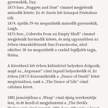
gyermekük, Day.
1873-ban „Nuggets and Dust” címmel megjelenik
második kötete. Ez év őszén két hónapot Párizsban
tölt.
1874. április 29-én megszületik második gyermekük,
Leigh.
1875-ben „Cobwebs from an Empty Skull” címmel
megjelenik harmadik kötete, és még ugyanebben az
évben visszaköltöznek San Franciscoba, ahol
október 30-án megszületik a család legifjabb tagja,
Helen.
A következő két évben különböző helyeken dolgozik,
majd az „Argonaut” című lapnál helyezkedik el. Ez
évben (1877) közreműködik a „Dance of Death” kötet
megírásában, amit a „The Dance of Life” című
cáfolata követ.
1881 januárjában a „Wasp” című újság szerkesztője
lesz, és itt kezdi el megjelentetni a „The Devil’s