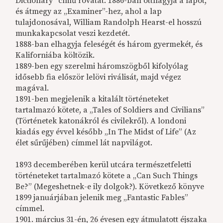
Dictionary” című rovatát. 1886-ban otthagyja a lapot,
és átmegy az „Examiner”-hez, ahol a lap
tulajdonosával, William Randolph Hearst-el hosszú
munkakapcsolat veszi kezdetét.
1888-ban elhagyja feleségét és három gyermekét, és
Kaliforniába költözik.
1889-ben egy szerelmi háromszögből kifolyólag
idősebb fia először lelövi riválisát, majd végez
magával.
1891-ben megjelenik a kitalált történeteket
tartalmazó kötete, a „Tales of Soldiers and Civilians”
(Történetek katonákról és civilekről). A londoni
kiadás egy évvel később „In The Midst of Life” (Az
élet sűrűjében) címmel lát napvilágot.
1893 decemberében kerül utcára természetfeletti
történeteket tartalmazó kötete a „Can Such Things
Be?” (Megeshetnek-e ily dolgok?). Következő könyve
1899 januárjában jelenik meg „Fantastic Fables”
címmel.
1901. március 31-én, 26 évesen egy átmulatott éjszaka