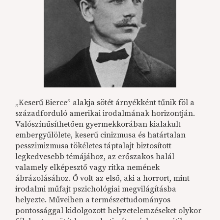
„Keserű Bierce” alakja sötét árnyékként tűnik föl a
századforduló amerikai irodalmának horizontján.
Valószínűsíthetően gyermekkorában kialakult
embergyűlölete, keserű cinizmusa és határtalan
pesszimizmusa tökéletes táptalajt biztosított
legkedvesebb témájához, az erőszakos halál
valamely elképesztő vagy ritka nemének
ábrázolásához. Ő volt az első, aki a horrort, mint
irodalmi műfajt pszichológiai megvilágításba
helyezte. Műveiben a természettudományos
pontossággal kidolgozott helyzetelemzéseket olykor