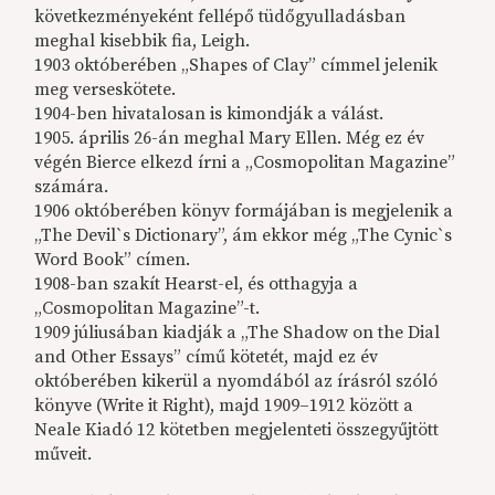
következményeként fellépő tüdőgyulladásban
meghal kisebbik fia, Leigh.
1903 októberében „Shapes of Clay” címmel jelenik
meg verseskötete.
1904-ben hivatalosan is kimondják a válást.
1905. április 26-án meghal Mary Ellen. Még ez év
végén Bierce elkezd írni a „Cosmopolitan Magazine”
számára.
1906 októberében könyv formájában is megjelenik a
„The Devil`s Dictionary”, ám ekkor még „The Cynic`s
Word Book” címen.
1908-ban szakít Hearst-el, és otthagyja a
„Cosmopolitan Magazine”-t.
1909 júliusában kiadják a „The Shadow on the Dial
and Other Essays” című kötetét, majd ez év
októberében kikerül a nyomdából az írásról szóló
könyve (Write it Right), majd 1909–1912 között a
Neale Kiadó 12 kötetben megjelenteti összegyűjtött
műveit.