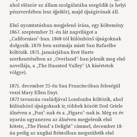
ahol először az állam szolgálatába szegődik (a helyi
pénzverdében lesz éjjeliőr), majd újságírónak áll.
Első nyomtatásban megjelenő írása, egy költemény
1867. szeptember 21-én lát napvilágot a
„Californian”-ban. 1868-tól különböző újságoknak
dolgozik. 1870-ben asztmája miatt San Rafaelbe
költözik. 1871. januárjában Bret Harte
szerkesztésében az „Overland”-ban jelenik meg első
novellája, a „The Haunted Valley” (A kísértetek
völgye).
1871. december 25-én San Franciscóban feleségül
veszi Mary Ellen Dayt.
1872 tavaszán családjával Londonba költözik, ahol
különböző újságoknak ír, többek között Dod Griele
álnéven a „Fun”-nak és a „Figaro”-nak is. Még ez év
nyarán ugyanezen az álnéven megjelenik első
kötete, „The Fiend`s Delight” címmel, december 18-
án pedig az angliai Bristolban megszületik első