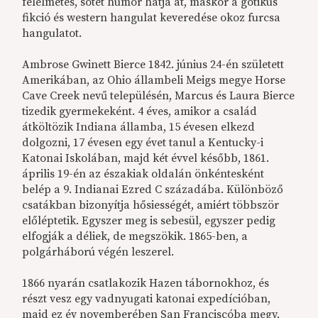
félelmetes, sötét humor hatja át, máskor a gótikus
fikció és western hangulat keveredése okoz furcsa
hangulatot.
Ambrose Gwinett Bierce 1842. június 24-én született
Amerikában, az Ohio állambeli Meigs megye Horse
Cave Creek nevű településén, Marcus és Laura Bierce
tizedik gyermekeként. 4 éves, amikor a család
átköltözik Indiana államba, 15 évesen elkezd
dolgozni, 17 évesen egy évet tanul a Kentucky-i
Katonai Iskolában, majd két évvel később, 1861.
április 19-én az északiak oldalán önkéntesként
belép a 9. Indianai Ezred C századába. Különböző
csatákban bizonyítja hősiességét, amiért többször
előléptetik. Egyszer meg is sebesül, egyszer pedig
elfogják a déliek, de megszökik. 1865-ben, a
polgárháború végén leszerel.
1866 nyarán csatlakozik Hazen tábornokhoz, és
részt vesz egy vadnyugati katonai expedícióban,
majd ez év novemberében San Franciscóba megy,