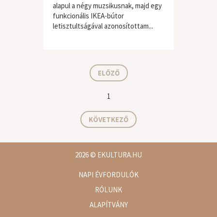
alapul a négy muzsikusnak, majd egy
funkcionális IKEA-bútor
letisztultságával azonosítottam...
világzene / folk
ELŐZŐ
1
KÖVETKEZŐ
2026
© EKULTURA.HU
NAPI ÉVFORDULÓK
RÓLUNK
ALAPÍTVÁNY