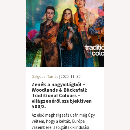
Galgóczi Tamás
| 2025. 11. 30.
Zenék a nagyvilágból –
Woodlands & Bäckafall:
Traditional Colours –
világzenéről szubjektíven
500/3.
Az első meghallgatás után még úgy
véltem, hogy a kelták, Európa
vasemberei szolgáltak kiindulási