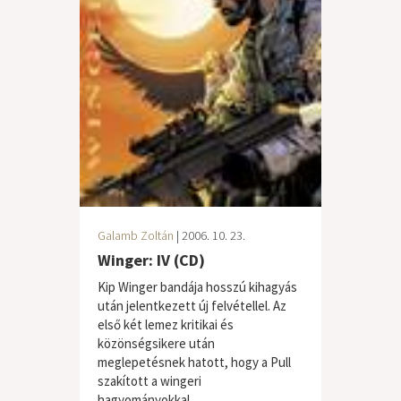
Galamb Zoltán
| 2006. 10. 23.
Winger: IV (CD)
Kip Winger bandája hosszú kihagyás
után jelentkezett új felvétellel. Az
első két lemez kritikai és
közönségsikere után
meglepetésnek hatott, hogy a Pull
szakított a wingeri
hagyományokkal,...