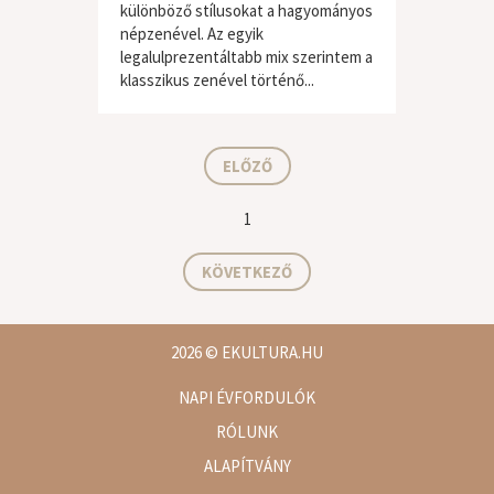
különböző stílusokat a hagyományos
népzenével. Az egyik
legalulprezentáltabb mix szerintem a
világzene / folk
klasszikus zenével történő...
ELŐZŐ
1
KÖVETKEZŐ
2026
© EKULTURA.HU
NAPI ÉVFORDULÓK
RÓLUNK
ALAPÍTVÁNY