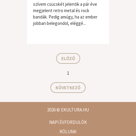
szívem csücskét jelentik a pár éve
megjelent retro metal és rock
bandák. Pedig amúgy, ha az ember
jobban belegondol, eléggé...
ELŐZŐ
1
KÖVETKEZŐ
2026
© EKULTURA.HU
NAPI ÉVFORDULÓK
RÓLUNK