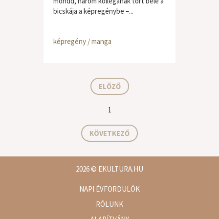
mondd, három kollégának tört bele a
bicskája a képregénybe –...
képregény / manga
ELŐZŐ
1
KÖVETKEZŐ
2026
© EKULTURA.HU
NAPI ÉVFORDULÓK
RÓLUNK