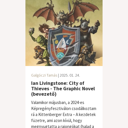
Galgóczi Tamás
| 2025. 01. 24.
Ian Livingstone: City of
Thieves - The Graphic Novel
(bevezető)
Valamikor májusban, a 2024-es
Képregényfesztiválon csodálkoztam
rá a Kittenberger Extra – A kezdetek
füzetre, ami azon kívül, hogy
megnyugtatta a rajongókat (halad a