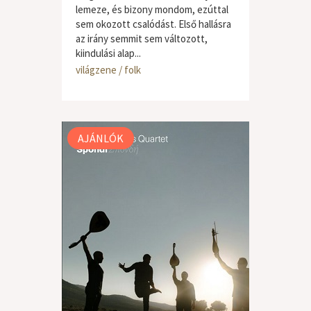
lemeze, és bizony mondom, ezúttal
sem okozott csalódást. Első hallásra
az irány semmit sem változott,
kiindulási alap...
világzene / folk
AJÁNLÓK