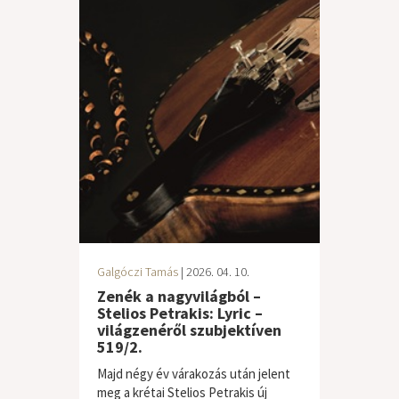
Galgóczi Tamás
| 2026. 04. 10.
Zenék a nagyvilágból –
Stelios Petrakis: Lyric –
világzenéről szubjektíven
519/2.
Majd négy év várakozás után jelent
meg a krétai Stelios Petrakis új