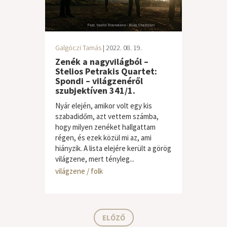
Galgóczi Tamás
| 2022. 08. 19.
Zenék a nagyvilágból –
Stelios Petrakis Quartet:
Spondi – világzenéről
szubjektíven 341/1.
Nyár elején, amikor volt egy kis
szabadidőm, azt vettem számba,
hogy milyen zenéket hallgattam
régen, és ezek közül mi az, ami
hiányzik. A lista elejére került a görög
világzene, mert tényleg...
világzene / folk
ELŐZŐ