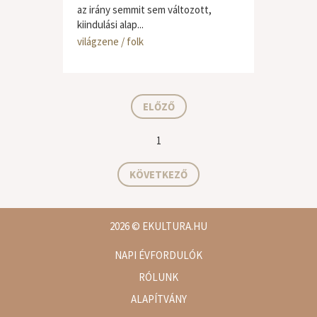
az irány semmit sem változott,
kiindulási alap...
világzene / folk
ELŐZŐ
1
KÖVETKEZŐ
2026
© EKULTURA.HU
NAPI ÉVFORDULÓK
RÓLUNK
ALAPÍTVÁNY