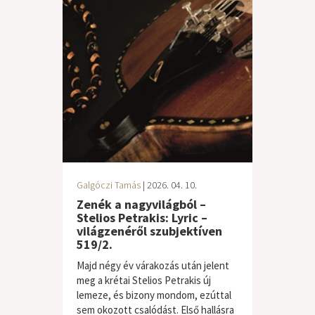
Galgóczi Tamás
| 2026. 04. 10.
Zenék a nagyvilágból –
Stelios Petrakis: Lyric –
világzenéről szubjektíven
519/2.
Majd négy év várakozás után jelent
meg a krétai Stelios Petrakis új
lemeze, és bizony mondom, ezúttal
sem okozott csalódást. Első hallásra