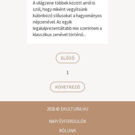
A világzene többek között arról is
szól, hogy miként vegyítsünk
különböző stílusokat a hagyományos
népzenével. Az egyik
legalulprezentáltabb mix szerintem a
világzene / folk
klasszikus zenével történő...
ELŐZŐ
1
KÖVETKEZŐ
2026
© EKULTURA.HU
NAPI ÉVFORDULÓK
RÓLUNK