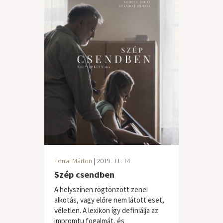
Forrai Márton
| 2019. 11. 14.
Szép csendben
A helyszínen rögtönzött zenei
alkotás, vagy előre nem látott eset,
véletlen. A lexikon így definiálja az
impromtu fogalmát, és