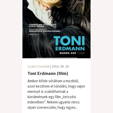
Szabó Dominik
| 2016. 09. 29.
Toni Erdmann (film)
Amikor kifele sétáltam a moziból,
azon kezdtem el tűnődni, hogy vajon
mennyit is számíthatnak a
körülmények egy film „tetszési
indexében”. Nekem ugyanis nincs
olyan szerencsém, hogy egyes...