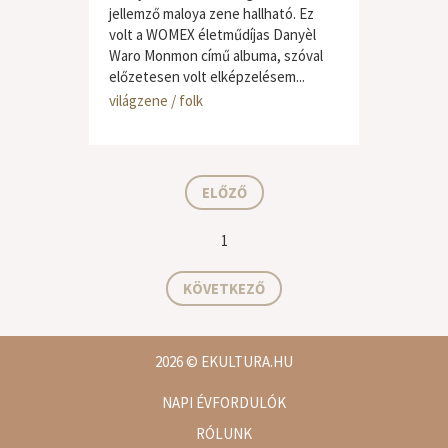
jellemző maloya zene hallható. Ez
volt a WOMEX életműdíjas Danyèl
Waro Monmon című albuma, szóval
előzetesen volt elképzelésem...
világzene / folk
ELŐZŐ
1
KÖVETKEZŐ
2026
© EKULTURA.HU
NAPI ÉVFORDULÓK
RÓLUNK