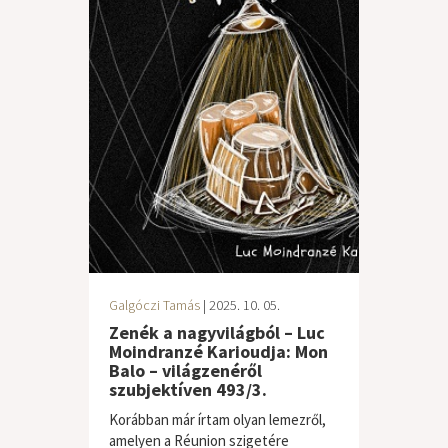
Galgóczi Tamás
| 2025. 10. 05.
Zenék a nagyvilágból – Luc
Moindranzé Karioudja: Mon
Balo – világzenéről
szubjektíven 493/3.
Korábban már írtam olyan lemezről,
amelyen a Réunion szigetére