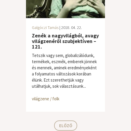
Galgóczi Tamás
| 2018. 04. 22.
Zenék a nagyvilágból, avagy
világzenéről szubjektíven –
121.
Tetszik vagy sem, globalizálódunk,
termékek, eszmék, emberek jönnek
és mennek, aminek eredményeként
a folyamatos változások korában
élünk. Ezt szerethetjük vagy
utálhatjuk, sok választásunk...
világzene / folk
ELŐZŐ