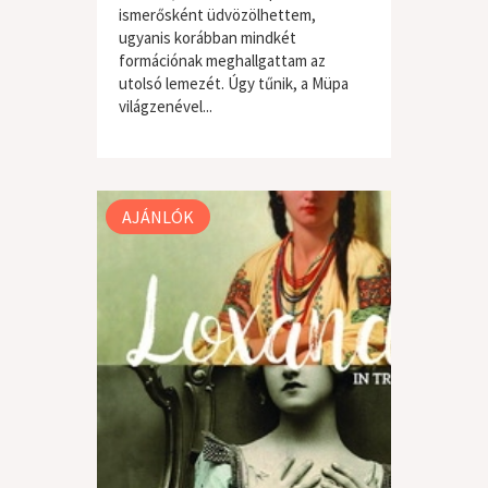
ismerősként üdvözölhettem,
ugyanis korábban mindkét
formációnak meghallgattam az
utolsó lemezét. Úgy tűnik, a Müpa
világzenével...
világzene / folk
AJÁNLÓK