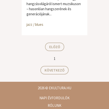
hangzásvilágáról ismert muzsikuson
– hasonlóan hangszerének és
generációjának...
jazz / blues
ELŐZŐ
1
KÖVETKEZŐ
2026
© EKULTURA.HU
NAPI ÉVFORDULÓK
RÓLUNK