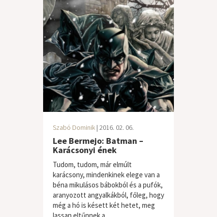
Szabó Dominik
| 2016. 02. 06.
Lee Bermejo: Batman –
Karácsonyi ének
Tudom, tudom, már elmúlt
karácsony, mindenkinek elege van a
béna mikulásos bábokból és a pufók,
aranyozott angyalkákból, főleg, hogy
még a hó is késett két hetet, meg
lassan eltűnnek a...