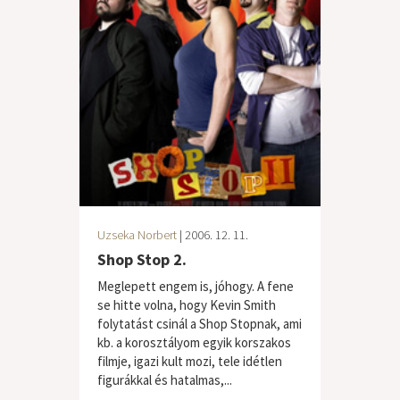
Uzseka Norbert
| 2006. 12. 11.
Shop Stop 2.
Meglepett engem is, jóhogy. A fene
se hitte volna, hogy Kevin Smith
folytatást csinál a Shop Stopnak, ami
kb. a korosztályom egyik korszakos
filmje, igazi kult mozi, tele idétlen
figurákkal és hatalmas,...