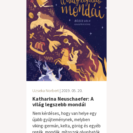
Uzseka Norbert
| 2019. 05. 20.
Katharina Neuschaefer: A
világ legszebb mondái
Nem kérdéses, hogy van helye egy
újabb gyűjteménynek, melyben
viking-germán, kelta, görög és egyéb
regék, mondák, mítoszok olvashatók.