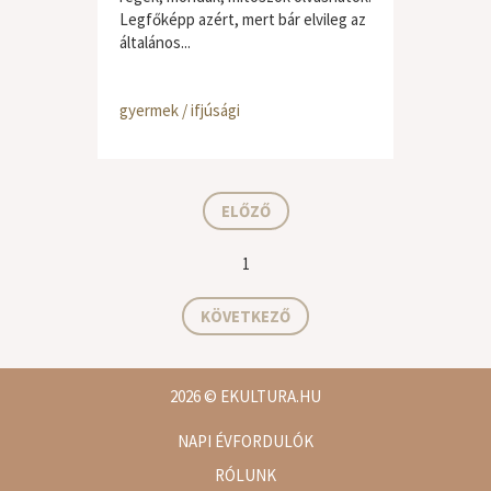
Legfőképp azért, mert bár elvileg az
általános...
gyermek / ifjúsági
ELŐZŐ
1
KÖVETKEZŐ
2026
© EKULTURA.HU
NAPI ÉVFORDULÓK
RÓLUNK