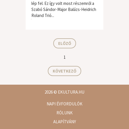
lép fel. Ez így volt most részemről a
Szabó Sándor-Major Balázs-Heidrich
Roland Trió...
jazz / blues
ELŐZŐ
1
KÖVETKEZŐ
2026
© EKULTURA.HU
NAPI ÉVFORDULÓK
RÓLUNK
ALAPÍTVÁNY