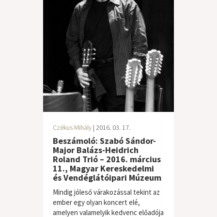
Czékus Mihály
| 2016. 03. 17.
Beszámoló: Szabó Sándor-
Major Balázs-Heidrich
Roland Trió – 2016. március
11., Magyar Kereskedelmi
és Vendéglátóipari Múzeum
Mindig jóleső várakozással tekint az
ember egy olyan koncert elé,
amelyen valamelyik kedvenc előadója