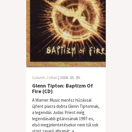
Galamb Zoltán
| 2006. 05. 09.
Glenn Tipton: Baptizm Of
Fire (CD)
A Warner Music merész húzással
újfent piacra dobta Glenn Tiptonnak,
a legendás Judas Priest még
legendásabb gitárosának 1997-es,
első megjelentetésekor nem túl sok
vizet zavaró albumát, a...