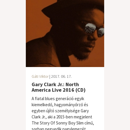
Gáti Viktor
| 2017. 06. 17.
Gary Clark Jr.: North
America Live 2016 (CD)
A fiatal blues generáció egyik
kiemelkedő, hagyományőrző és
egyben újító személyisége Gary
Clark Jr., aki a 2015-ben megjelent
The Story Of Sonny Boy Slim című,
sorban negyedik nagylemezét...