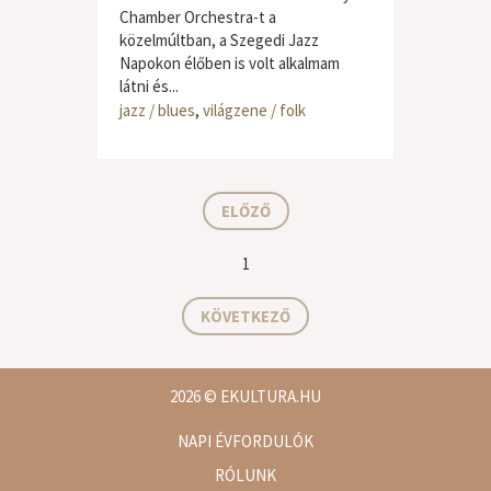
Chamber Orchestra-t a
közelmúltban, a Szegedi Jazz
Napokon élőben is volt alkalmam
látni és...
jazz / blues
,
világzene / folk
ELŐZŐ
1
KÖVETKEZŐ
2026
© EKULTURA.HU
NAPI ÉVFORDULÓK
RÓLUNK