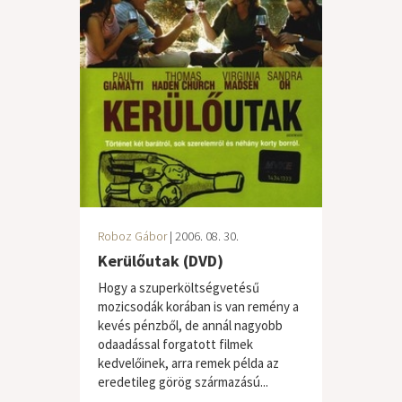
Roboz Gábor
| 2006. 08. 30.
Kerülőutak (DVD)
Hogy a szuperköltségvetésű
mozicsodák korában is van remény a
kevés pénzből, de annál nagyobb
odaadással forgatott filmek
kedvelőinek, arra remek példa az
eredetileg görög származású...