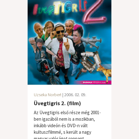
Uzseka Norbert
| 2006. 02. 09.
Üvegtigris 2. (film)
Az Üvegtigris első része még 2001-
ben igazából nem is a mozikban,
inkább videón és DVD-n vált
kultuszfilmmé, s került a nagy
magyar valóságot roppant