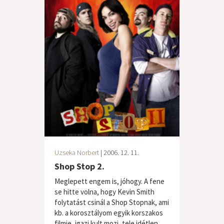
Uzseka Norbert
| 2006. 12. 11.
Shop Stop 2.
Meglepett engem is, jóhogy. A fene
se hitte volna, hogy Kevin Smith
folytatást csinál a Shop Stopnak, ami
kb. a korosztályom egyik korszakos
filmje, igazi kult mozi, tele idétlen