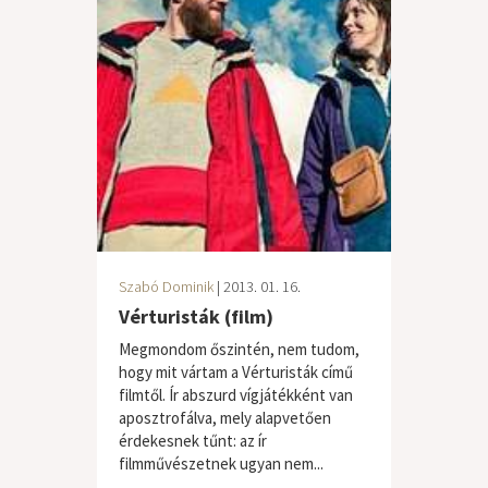
Szabó Dominik
| 2013. 01. 16.
Vérturisták (film)
Megmondom őszintén, nem tudom,
hogy mit vártam a Vérturisták című
filmtől. Ír abszurd vígjátékként van
aposztrofálva, mely alapvetően
érdekesnek tűnt: az ír
filmművészetnek ugyan nem...