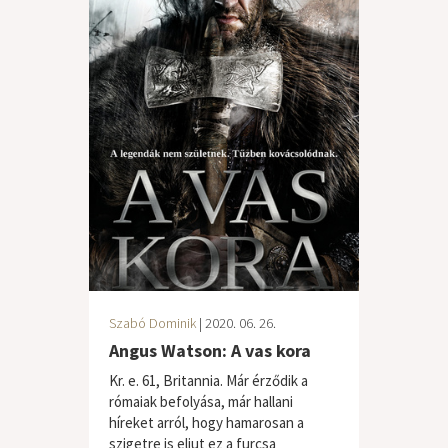
Szabó Dominik
| 2020. 06. 26.
Angus Watson: A vas kora
Kr. e. 61, Britannia. Már érződik a
rómaiak befolyása, már hallani
híreket arról, hogy hamarosan a
szigetre is eljut ez a furcsa