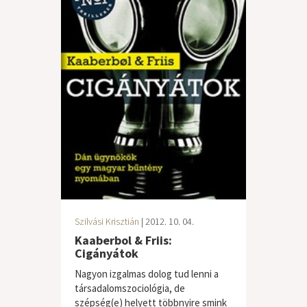
Szilvási Krisztián
| 2012. 10. 04.
Kaaberbol & Friis:
Cigányátok
Nagyon izgalmas dolog tud lenni a
társadalomszociológia, de
szépség(e) helyett többnyire smink