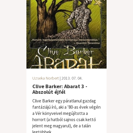
Uzseka Norbert
| 2013. 07. 04.
Clive Barker: Abarat 3 -
Abszolút éjfél
Clive Barker egy páratlanul gazdag
fantáziájú író, aki a ’80-as évek végén
a Vér könyveivel megújította a
horrort (a hatból sajnos csak kettő
jelent meg magyarul), de a talán
legtöbbek...