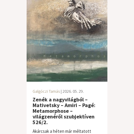
Galgóczi Tamás
| 2026. 05. 29.
Zenék a nagyvilágból –
Mativetsky – Amiri – Pagé:
Metamorphose –
világzenéről szubjektíven
526/2.
Akárcsak a héten már méltatott