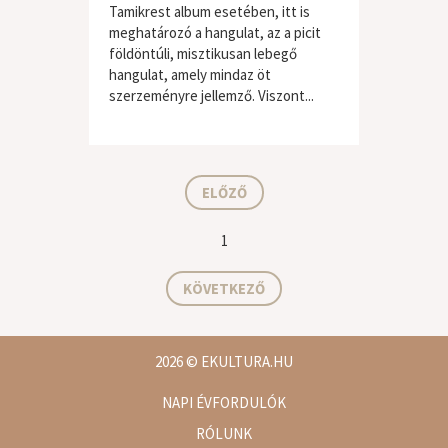
Tamikrest album esetében, itt is
meghatározó a hangulat, az a picit
földöntúli, misztikusan lebegő
hangulat, amely mindaz öt
szerzeményre jellemző. Viszont...
világzene / folk
ELŐZŐ
1
KÖVETKEZŐ
2026
© EKULTURA.HU
NAPI ÉVFORDULÓK
RÓLUNK