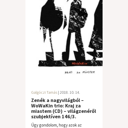
Galgóczi Tamás
| 2018. 10. 14.
Zenék a nagyvilágból –
WoWaKin trio: Kraj za
miastem (CD) – világzenéről
szubjektíven 146/3.
Úgy gondolom, hogy azok az